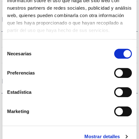
información sobre el uso que haga del sitio web con
nuestros partners de redes sociales, publicidad y análisis
web, quienes pueden combinarla con otra información
Housing and Finish
que les haya proporcionado o que hayan recopilado a
partir del uso que haya hecho de sus servicios.
Black
Body color
Selección
Necesarias
de
Acero
Body
consentimiento
Preferencias
Protections
Estadística
NO
Surges protection
Marketing
Mostrar detalles