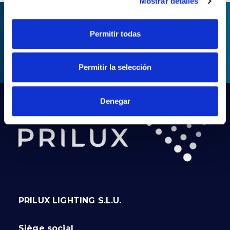
Mostrar detalles
Permitir todas
DEMANDER DES
INFORMATIONS
Permitir la selección
Denegar
PRILUX LIGHTING S.L.U.
Siège social