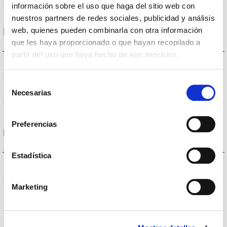
información sobre el uso que haga del sitio web con
nuestros partners de redes sociales, publicidad y análisis
Logement et finition
web, quienes pueden combinarla con otra información
que les haya proporcionado o que hayan recopilado a
partir del uso que haya hecho de sus servicios.
Noir
Couleur du corps
Selección
Acero
Corps
Necesarias
de
consentimiento
Preferencias
Protections
Estadística
NON
Protection surfaces
Marketing