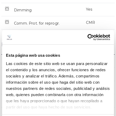
Yes
Dimming
CMR
Comm. Prot. for reprogr.
Dimensions and Mounting
Esta página web usa cookies
Crosier Mount
Mounting
Las cookies de este sitio web se usan para personalizar
el contenido y los anuncios, ofrecer funciones de redes
0,251m2
Wind Resistance
sociales y analizar el tráfico. Además, compartimos
información sobre el uso que haga del sitio web con
9Kg
Weight
nuestros partners de redes sociales, publicidad y análisis
web, quienes pueden combinarla con otra información
776x332x105mm
que les haya proporcionado o que hayan recopilado a
Measures
partir del uso que haya hecho de sus servicios.
Crosier Mount
Mounting position