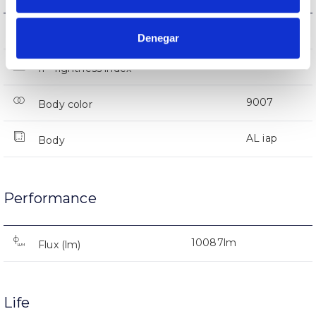
IK08
IK Impact resistance
Denegar
IP66
IP Tightness index
9007
Body color
AL iap
Body
Performance
10087lm
Flux (lm)
Life