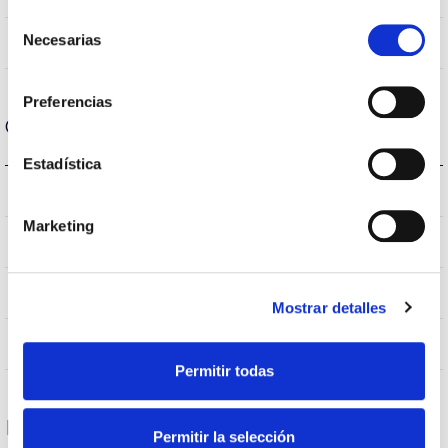
Selección
Necesarias
No
de
Linkable
consentimiento
Preferencias
Optical data
Estadística
3.000K
Colour temperature
Marketing
>70
CRI Colour rendering index
VA00K0M
Optical
Mostrar detalles
0,0%
Higher Hemispheric Flow
Permitir todas
Housing and Finish
Permitir la selección