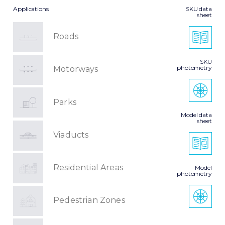
Applications
SKU data
sheet
Roads
SKU
photometry
Motorways
Parks
Model data
sheet
Viaducts
Residential Areas
Model
photometry
Pedestrian Zones