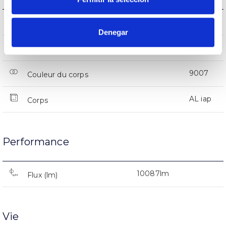
IK08
IK Protection contre des impacts
Denegar
IP66
Indice d’étanchéité IP
9007
Couleur du corps
AL iap
Corps
Performance
10087lm
Flux (lm)
Vie