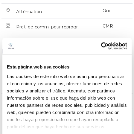
Oui
Atténuation
CMR
Prot. de comm. pour reprogr.
Dimensions et montage
Esta página web usa cookies
Monture en crosse
L’assemblée
Las cookies de este sitio web se usan para personalizar
el contenido y los anuncios, ofrecer funciones de redes
0,251m2
Résistance au vent
sociales y analizar el tráfico. Además, compartimos
información sobre el uso que haga del sitio web con
9Kg
Poids
nuestros partners de redes sociales, publicidad y análisis
web, quienes pueden combinarla con otra información
776x332x105mm
Dimensions
que les haya proporcionado o que hayan recopilado a
partir del uso que haya hecho de sus servicios.
Monture en crosse
Position de montage