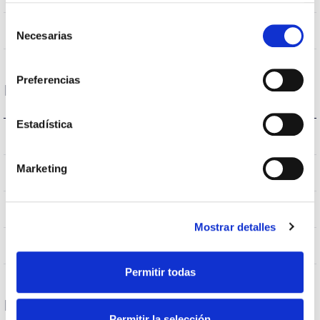
Selección
Non
Empalmable
Necesarias
de
consentimiento
Preferencias
Données optiques
Estadística
3.000K
Température de coleur
Marketing
>70
CRI Indice de rendu des couleurs
VA00K0M
Optique
Mostrar detalles
0,0%
Débit hémisphérique supérieur
Permitir todas
Logement et finition
Permitir la selección