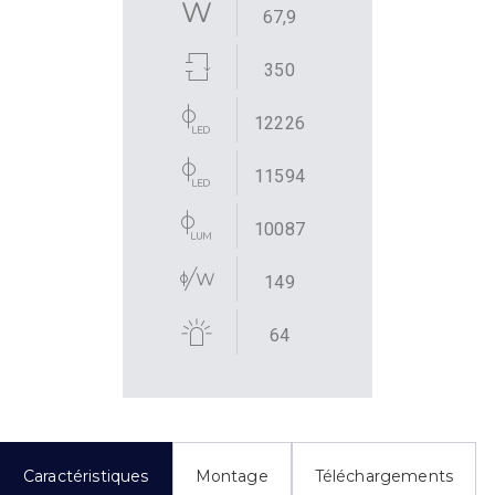
67,9
350
12226
11594
10087
149
64
Caractéristiques
Montage
Téléchargements