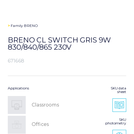
>
Family
BRENO
BRENO CL SWITCH GRIS 9W
830/840/865 230V
671668
Applications
SKU data
sheet
Classrooms
SKU
photometry
Offices