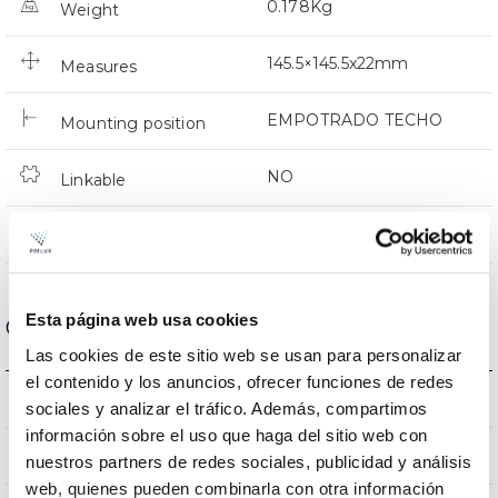
0.178Kg
Weight
145.5×145.5x22mm
Measures
EMPOTRADO TECHO
Mounting position
NO
Linkable
Directa
Lighting
Esta página web usa cookies
Optical data
Las cookies de este sitio web se usan para personalizar
el contenido y los anuncios, ofrecer funciones de redes
3000K-4000K-6500K
Colour temperature
sociales y analizar el tráfico. Además, compartimos
información sobre el uso que haga del sitio web con
80
CRI Colour rendering index
nuestros partners de redes sociales, publicidad y análisis
web, quienes pueden combinarla con otra información