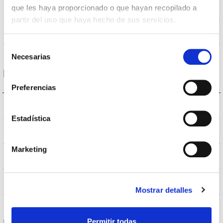
120
Opening angle
que les haya proporcionado o que hayan recopilado a
partir del uso que haya hecho de sus servicios.
NO
UGR
Selección
Necesarias
de
consentimiento
Housing and Finish
Preferencias
IP20
IP Tightness index
Estadística
IP40
Current (A)
Marketing
GRIS
Body color
AL
Body
Mostrar detalles
Permitir todas