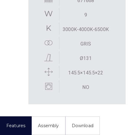
671668
9
3000K-4000K-6500K
GRIS
Ø131
145.5×145.5×22
NO
Features
Assembly
Download