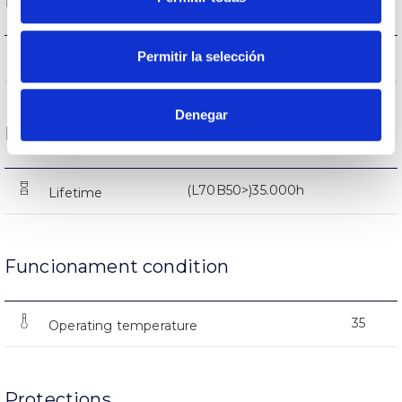
Performance
Permitir la selección
723-735-729lm
Flux (lm)
Denegar
Life
(L70B50>)35.000h
Lifetime
Funcionament condition
35
Operating temperature
Protections