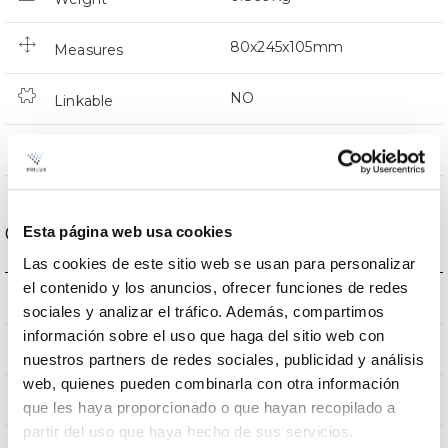
80x245x105mm
Measures
NO
Linkable
Directa
Lighting
Optical data
Esta página web usa cookies
Las cookies de este sitio web se usan para personalizar
el contenido y los anuncios, ofrecer funciones de redes
3000K
Colour temperature
sociales y analizar el tráfico. Además, compartimos
información sobre el uso que haga del sitio web con
90
CRI Colour rendering index
nuestros partners de redes sociales, publicidad y análisis
web, quienes pueden combinarla con otra información
36
Opening angle
que les haya proporcionado o que hayan recopilado a
partir del uso que haya hecho de sus servicios.