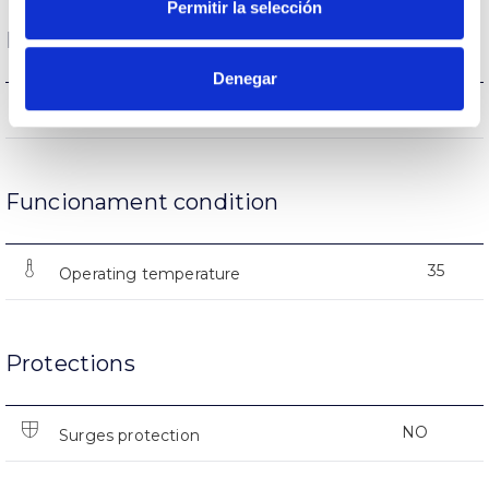
Permitir la selección
Life
Denegar
(L70B50>)50.000h
Lifetime
Funcionament condition
35
Operating temperature
Protections
NO
Surges protection