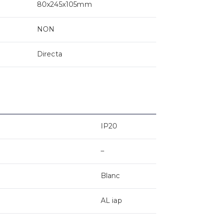
80x245x105mm
NON
Directa
IP20
–
Blanc
AL iap