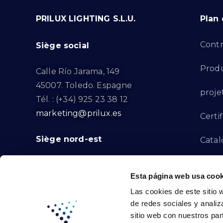
PRILUX LIGHTING S.L.U.
Plan 
Contr
Siège social
Produ
Calle Río Jarama, 149
45007. Toledo. Espagne
proje
Tél. : (+34) 925 23 38 12
marketing@prilux.es
Certif
Siège nord-est
Catal
Proje
Calle Del Torrent Fondo, s/n
Esta página web usa cook
08791. Sant Llorenç d’Hortons.
Canal
Las cookies de este sitio 
Barcelone. Espagne
de redes sociales y analiz
Tél. : (+34) 93 719 23 29
Conta
sitio web con nuestros par
marketing@prilux.es