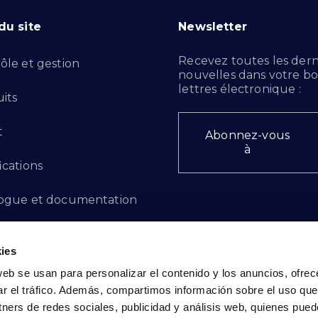
du site
Newsletter
Recevez toutes les dern
ôle et gestion
nouvelles dans votre bo
lettres électronique :
its
t
Abonnez-vous
à
ications
ogue et documentation
ts d'innovation
ies
 des plaintes
web se usan para personalizar el contenido y los anuncios, ofrec
ar el tráfico. Además, compartimos información sobre el uso que
cto - FR
tners de redes sociales, publicidad y análisis web, quienes pue