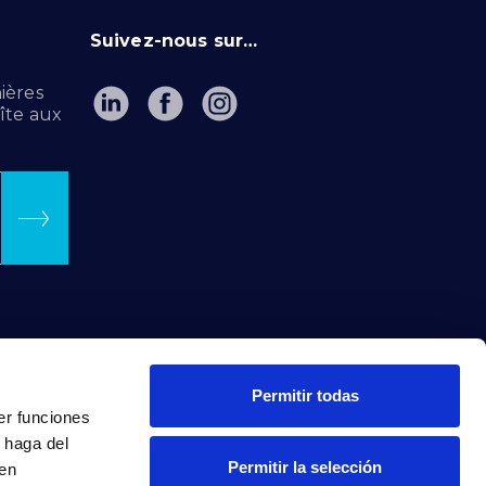
Suivez-nous sur…
ières
îte aux
Permitir todas
er funciones
 haga del
Permitir la selección
den