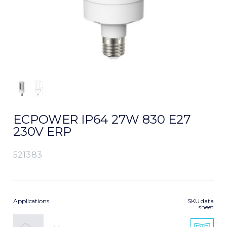
ECPOWER IP64 27W 830 E27
230V ERP
521383
Applications
SKU data
sheet