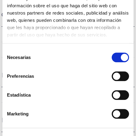
información sobre el uso que haga del sitio web con
nuestros partners de redes sociales, publicidad y análisis
Optical data
web, quienes pueden combinarla con otra información
que les haya proporcionado o que hayan recopilado a
3000K
Colour temperature
partir del uso que haya hecho de sus servicios.
80
CRI Colour rendering index
Selección
Necesarias
de
consentimiento
Housing and Finish
Preferencias
IP64
Estadística
IP Tightness index
Marketing
Life