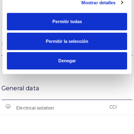
Mostrar detalles
(L70B50>)50.000h
Lifetime
(L70B50>)50.000h
Lifetime
Permitir todas
Permitir la selección
Protections
Denegar
NO
Surges protection
General data
CCI
Electrical isolation