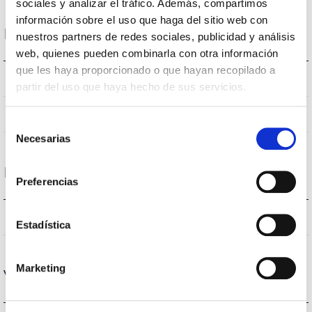
sociales y analizar el tráfico. Además, compartimos
información sobre el uso que haga del sitio web con
Données optiques
nuestros partners de redes sociales, publicidad y análisis
web, quienes pueden combinarla con otra información
que les haya proporcionado o que hayan recopilado a
3000K
Température de coleur
partir del uso que haya hecho de sus servicios.
80
CRI Indice de rendu des couleurs
Selección
Necesarias
de
consentimiento
Logement et finition
Preferencias
IP64
Indice d’étanchéité IP
Estadística
Marketing
Vie