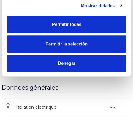
(L70B50>)50.000h
Heures de vie
Mostrar detalles
(L70B50>)50.000h
Heures de vie
Permitir todas
Protections
Permitir la selección
NON
Protection surfaces
Denegar
Données générales
CCI
Isolation électrique