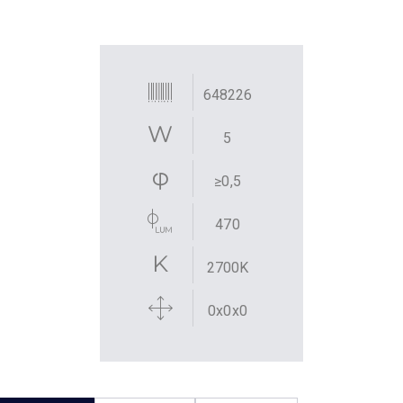
648226
5
≥0,5
470
2700K
0x0x0