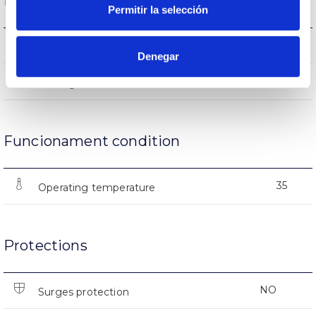
Life
Permitir la selección
(L70B50>)15.000h
Lifetime
Denegar
15000
Nº of ignitions
Funcionament condition
35
Operating temperature
Protections
NO
Surges protection