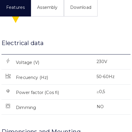
Features
Assembly
Download
Electrical data
230V
Voltage (V)
50-60Hz
Frecuency (Hz)
≥0,5
Power factor (Cos fi)
NO
Dimming
Dimensions and Mounting