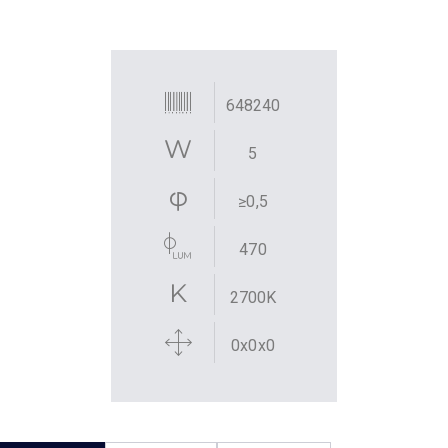
648240
5
≥0,5
470
2700K
0x0x0