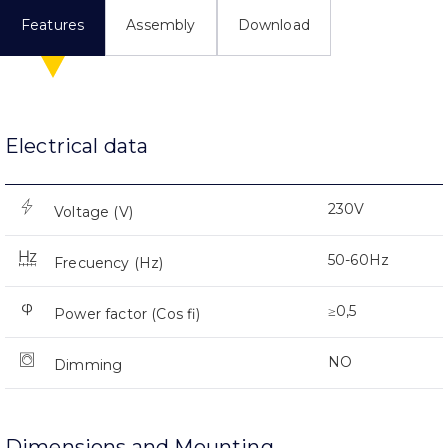
Features
Assembly
Download
Electrical data
230V
Voltage (V)
50-60Hz
Frecuency (Hz)
≥0,5
Power factor (Cos fi)
NO
Dimming
Dimensions and Mounting