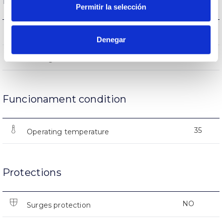
Life
Permitir la selección
(L70B50>)15.000h
Lifetime
Denegar
15000
Nº of ignitions
Funcionament condition
35
Operating temperature
Protections
NO
Surges protection