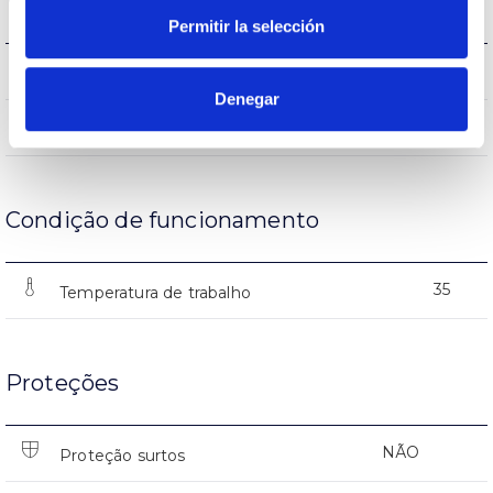
Vida
Permitir la selección
(L70B50>)15.000h
Vida
Denegar
15000
Nº de ignições
Condição de funcionamento
35
Temperatura de trabalho
Proteções
NÃO
Proteção surtos