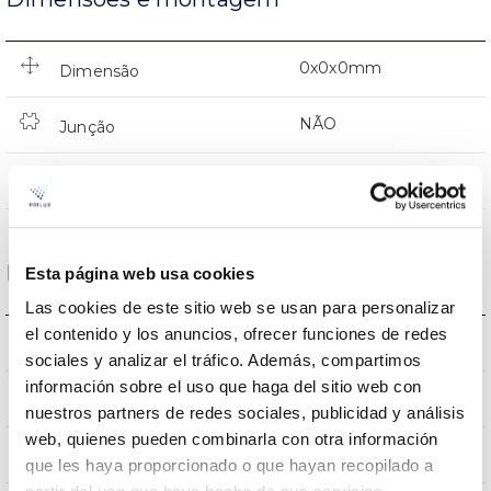
0x0x0mm
Dimensão
NÃO
Junção
Directa
Iluminação
Dados ópticos
Esta página web usa cookies
Las cookies de este sitio web se usan para personalizar
el contenido y los anuncios, ofrecer funciones de redes
2700K
Temperatura de cor
sociales y analizar el tráfico. Además, compartimos
información sobre el uso que haga del sitio web con
80
CRI Índice de repr. cromática
nuestros partners de redes sociales, publicidad y análisis
web, quienes pueden combinarla con otra información
280
Angulo de abertura
que les haya proporcionado o que hayan recopilado a