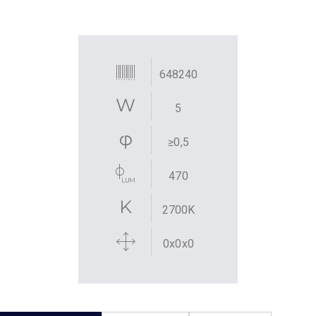
648240
5
≥0,5
470
2700K
0x0x0