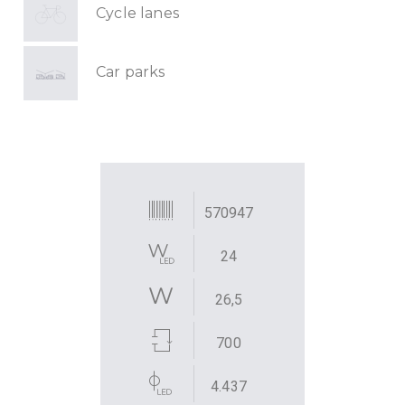
Cycle lanes
Car parks
570947
24
26,5
700
4.437