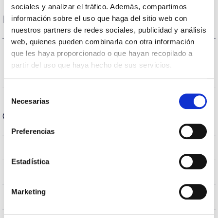
sociales y analizar el tráfico. Además, compartimos
Dimensions and Mounting
información sobre el uso que haga del sitio web con
nuestros partners de redes sociales, publicidad y análisis
web, quienes pueden combinarla con otra información
318 a 408x116mm
Measures
que les haya proporcionado o que hayan recopilado a
partir del uso que haya hecho de sus servicios.
No
Linkable
Selección
Necesarias
de
Optical data
consentimiento
Preferencias
4.000K
Colour temperature
Estadística
>70
CRI Colour rendering index
Marketing
VA00L1P
Optical