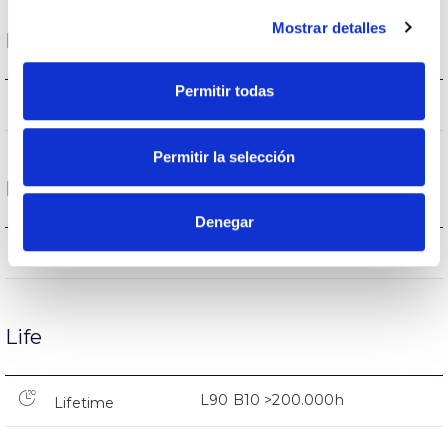
Mostrar detalles
Housing and Finish
Permitir todas
20
Current (A)
Permitir la selección
Performance
Denegar
3.516lm
Flux (lm)
Life
L90 B10 >200.000h
Lifetime