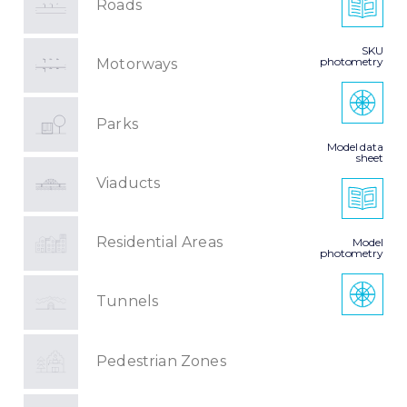
Roads
SKU
photometry
Motorways
Parks
Model data
sheet
Viaducts
Residential Areas
Model
photometry
Tunnels
Pedestrian Zones