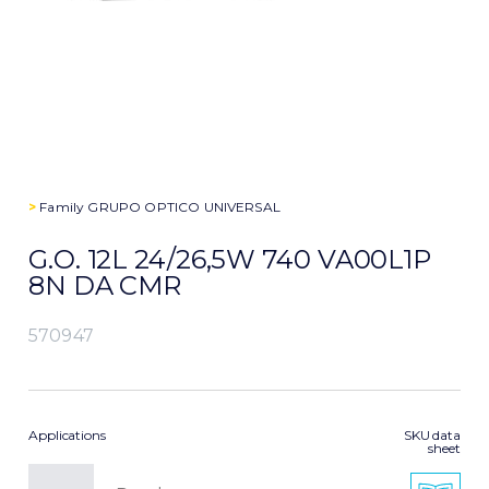
>
Family
GRUPO OPTICO UNIVERSAL
G.O. 12L 24/26,5W 740 VA00L1P
8N DA CMR
570947
Applications
SKU data
sheet