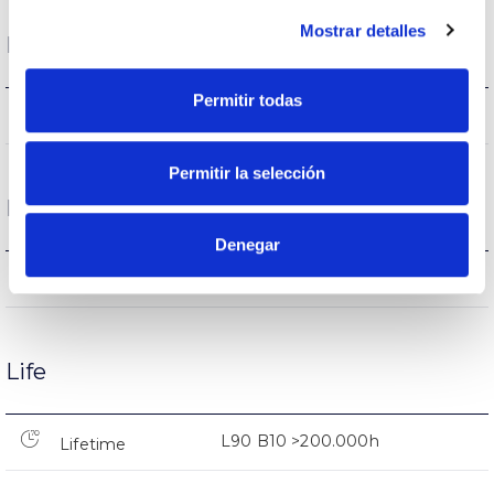
Mostrar detalles
Housing and Finish
Permitir todas
20
Current (A)
Permitir la selección
Performance
Denegar
8.100lm
Flux (lm)
Life
L90 B10 >200.000h
Lifetime