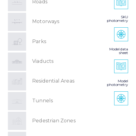
Roads
SKU
photometry
Motorways
Parks
Model data
sheet
Viaducts
Residential Areas
Model
photometry
Tunnels
Pedestrian Zones