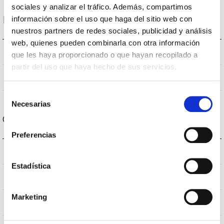
sociales y analizar el tráfico. Además, compartimos
Dimensions and Mounting
información sobre el uso que haga del sitio web con
nuestros partners de redes sociales, publicidad y análisis
web, quienes pueden combinarla con otra información
318 a 408x116mm
Measures
que les haya proporcionado o que hayan recopilado a
partir del uso que haya hecho de sus servicios.
No
Linkable
Selección
Necesarias
de
Optical data
consentimiento
Preferencias
4.000K
Colour temperature
Estadística
>70
CRI Colour rendering index
Marketing
VA00K0M
Optical