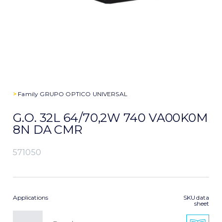
>
Family
GRUPO OPTICO UNIVERSAL
G.O. 32L 64/70,2W 740 VA00K0M
8N DA CMR
571050
Applications
SKU data
sheet