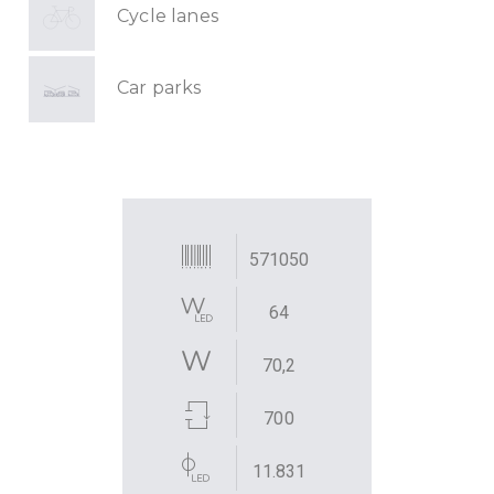
Cycle lanes
Car parks
571050
64
70,2
700
11.831