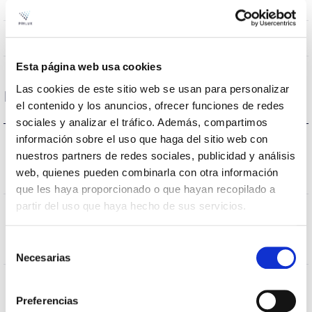
>80 (Blanco)
CRI Colour rendering index
PEXL0M
Optical
Esta página web usa cookies
Las cookies de este sitio web se usan para personalizar
Housing and Finish
el contenido y los anuncios, ofrecer funciones de redes
sociales y analizar el tráfico. Además, compartimos
información sobre el uso que haga del sitio web con
IK
nuestros partners de redes sociales, publicidad y análisis
IK10
Impact
web, quienes pueden combinarla con otra información
resistance
que les haya proporcionado o que hayan recopilado a
partir del uso que haya hecho de sus servicios.
IP
IP66
Tightness
Selección
index
Necesarias
de
consentimiento
Body
9007
color
Preferencias