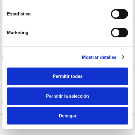
AL iap
Body
Estadística
Overstorm,HCB (High Cooled Box),TESS
Static
(Temperature Evacuation Skin System)
Marketing
load
Mostrar detalles
Performance
Permitir todas
5.554lm
Flux (lm)
Permitir la selección
Life
Denegar
L90B10>184.000h
Lifetime