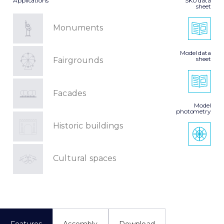
Applications
SKU data
sheet
Monuments
Model data
sheet
Fairgrounds
Facades
Model
photometry
Historic buildings
Cultural spaces