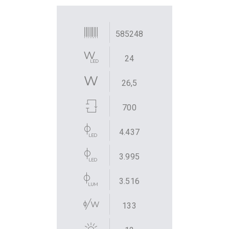
585248
24
26,5
700
4.437
3.995
3.516
133