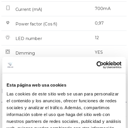
700mA
Current (mA)
0,97
Power factor (Cos fi)
12
LED number
YES
Dimming
CMR
Comm. Prot. for reprogr.
Esta página web usa cookies
Dimensions and Mounting
Las cookies de este sitio web se usan para personalizar
el contenido y los anuncios, ofrecer funciones de redes
sociales y analizar el tráfico. Además, compartimos
318 a 408x116mm
Measures
información sobre el uso que haga del sitio web con
nuestros partners de redes sociales, publicidad y análisis
NO
Linkable