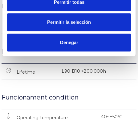
Permitir todas
Performance
Permitir la selección
3.516lm
Flux (lm)
Denegar
Life
L90 B10 >200.000h
Lifetime
Funcionament condition
-40~+50ºC
Operating temperature