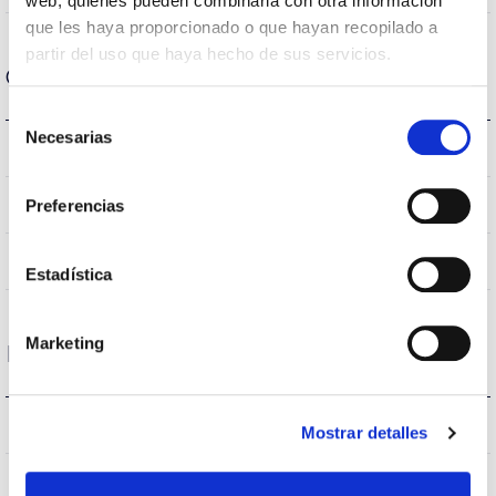
web, quienes pueden combinarla con otra información
que les haya proporcionado o que hayan recopilado a
partir del uso que haya hecho de sus servicios.
Optical data
Selección
Necesarias
de
4.000K
Colour temperature
consentimiento
>70
Preferencias
CRI Colour rendering index
VA00L1P
Optical
Estadística
Marketing
Housing and Finish
66
Current (A)
Mostrar detalles