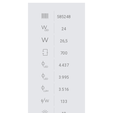
585248
24
26,5
700
4.437
3.995
3.516
133