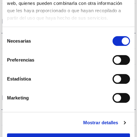
web, quienes pueden combinarla con otra información
que les haya proporcionado o que hayan recopilado a
partir del uso que haya hecho de sus servicios.
Données optiques
Selección
4.000K
Necesarias
Température de coleur
de
consentimiento
>70
CRI Indice de rendu des couleurs
Preferencias
VA00L1P
Optique
Estadística
Logement et finition
Marketing
66
Intensité (A)
Mostrar detalles