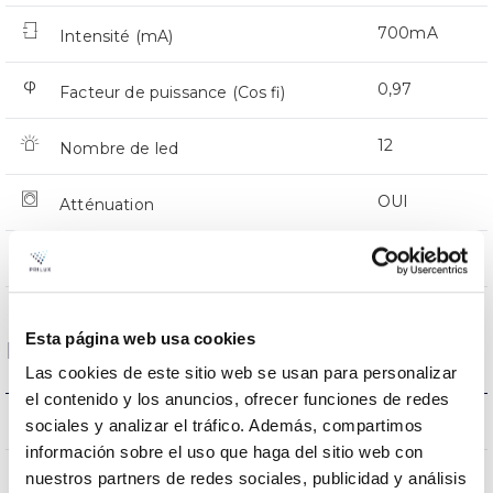
700mA
Intensité (mA)
0,97
Facteur de puissance (Cos fi)
12
Nombre de led
OUI
Atténuation
CMR
Prot. de comm. pour reprogr.
Esta página web usa cookies
Dimensions et montage
Las cookies de este sitio web se usan para personalizar
el contenido y los anuncios, ofrecer funciones de redes
318 a 408x116mm
Dimensions
sociales y analizar el tráfico. Además, compartimos
información sobre el uso que haga del sitio web con
NON
nuestros partners de redes sociales, publicidad y análisis
Empalmable