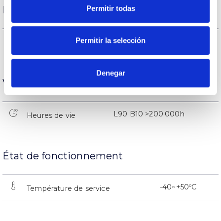
Permitir todas
Performance
Permitir la selección
3.516lm
Flux (lm)
Denegar
Vie
L90 B10 >200.000h
Heures de vie
État de fonctionnement
-40~+50ºC
Température de service