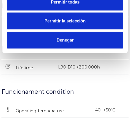
Permitir todas
Performance
Permitir la selección
3.516lm
Flux (lm)
Denegar
Life
L90 B10 >200.000h
Lifetime
Funcionament condition
-40~+50ºC
Operating temperature