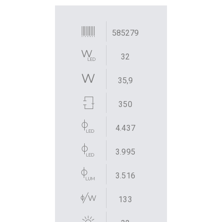
585279
32
35,9
350
4.437
3.995
3.516
133