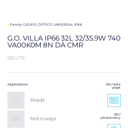
>
Family
GRUPO OPTICO UNIVERSAL IP66
G.O. VILLA IP66 32L 32/35.9W 740
VA00K0M 8N DA CMR
585279
Applications
SKU data
sheet
Roads
SKU
photometry
Motorways