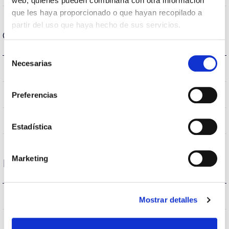
web, quienes pueden combinarla con otra información
que les haya proporcionado o que hayan recopilado a
partir del uso que haya hecho de sus servicios.
Optical data
Selección
Necesarias
de
4.000K
Colour temperature
consentimiento
>70
Preferencias
CRI Colour rendering index
VA00K0M
Optical
Estadística
Marketing
Housing and Finish
66
Current (A)
Mostrar detalles