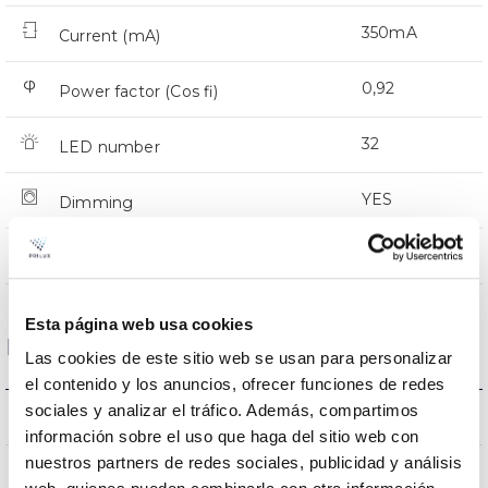
350mA
Current (mA)
0,92
Power factor (Cos fi)
32
LED number
YES
Dimming
CMR
Comm. Prot. for reprogr.
Esta página web usa cookies
Dimensions and Mounting
Las cookies de este sitio web se usan para personalizar
el contenido y los anuncios, ofrecer funciones de redes
sociales y analizar el tráfico. Además, compartimos
318 a 408x116mm
Measures
información sobre el uso que haga del sitio web con
nuestros partners de redes sociales, publicidad y análisis
NO
Linkable