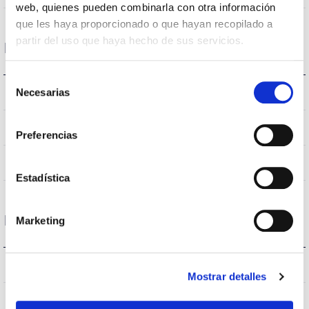
web, quienes pueden combinarla con otra información
que les haya proporcionado o que hayan recopilado a
partir del uso que haya hecho de sus servicios.
Données optiques
Selección
4.000K
Necesarias
Température de coleur
de
consentimiento
>70
CRI Indice de rendu des couleurs
Preferencias
VA00K0M
Optique
Estadística
Logement et finition
Marketing
66
Intensité (A)
Mostrar detalles