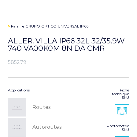
>
Famille
GRUPO OPTICO UNIVERSAL IP66
ALLER. VILLA IP66 32L 32/35.9W
740 VA00K0M 8N DA CMR
585279
Applications
Fiche
technique
SKU
Routes
Photométrie
Autoroutes
SKU