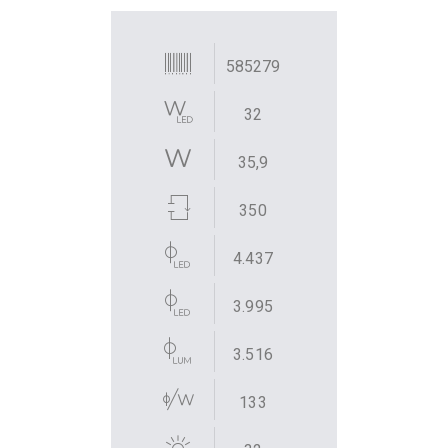
585279
32
35,9
350
4.437
3.995
3.516
133