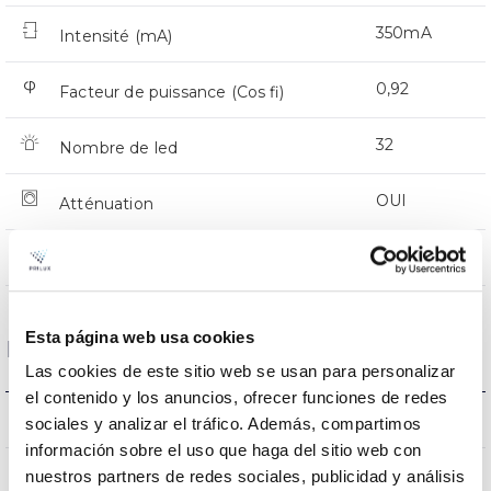
350mA
Intensité (mA)
0,92
Facteur de puissance (Cos fi)
32
Nombre de led
OUI
Atténuation
CMR
Prot. de comm. pour reprogr.
Esta página web usa cookies
Dimensions et montage
Las cookies de este sitio web se usan para personalizar
el contenido y los anuncios, ofrecer funciones de redes
318 a 408x116mm
Dimensions
sociales y analizar el tráfico. Además, compartimos
información sobre el uso que haga del sitio web con
NON
nuestros partners de redes sociales, publicidad y análisis
Empalmable