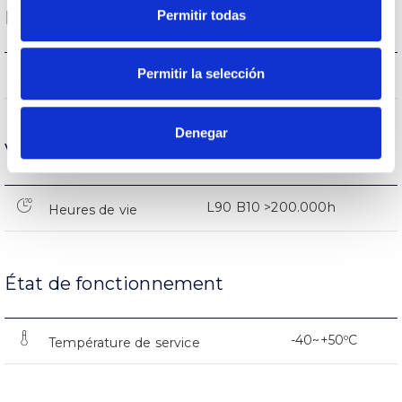
Permitir todas
Performance
Permitir la selección
3.516lm
Flux (lm)
Denegar
Vie
L90 B10 >200.000h
Heures de vie
État de fonctionnement
-40~+50ºC
Température de service