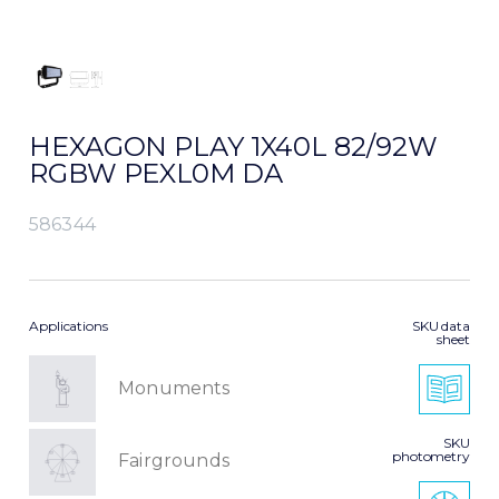
HEXAGON PLAY 1X40L 82/92W
RGBW PEXL0M DA
586344
Applications
SKU data
sheet
Monuments
SKU
photometry
Fairgrounds