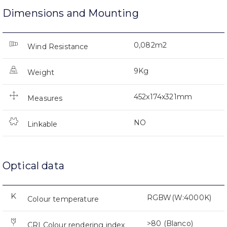
Dimensions and Mounting
0,082m2
Wind Resistance
9Kg
Weight
452x174x321mm
Measures
NO
Linkable
Optical data
RGBW(W:4000K)
Colour temperature
>80 (Blanco)
CRI Colour rendering index