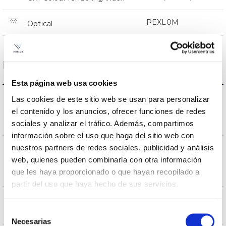
PEXL0M
Optical
Housing and Finish
Esta página web usa cookies
IK
Las cookies de este sitio web se usan para personalizar
IK10
Impact
el contenido y los anuncios, ofrecer funciones de redes
sociales y analizar el tráfico. Además, compartimos
resistance
información sobre el uso que haga del sitio web con
nuestros partners de redes sociales, publicidad y análisis
IP
web, quienes pueden combinarla con otra información
IP66
Tightness
que les haya proporcionado o que hayan recopilado a
index
partir del uso que haya hecho de sus servicios.
Body
9007
Selección
color
Necesarias
de