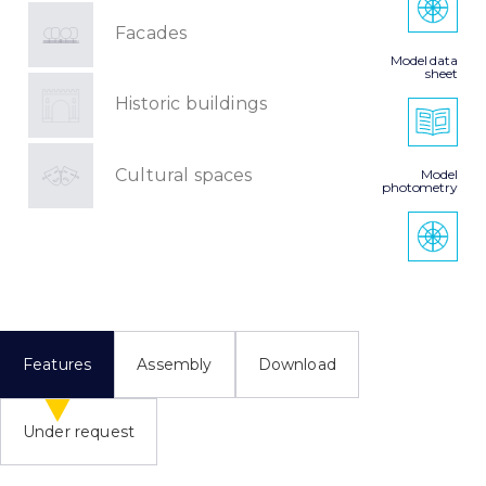
Facades
Model data
sheet
Historic buildings
Cultural spaces
Model
photometry
Features
Assembly
Download
Under request