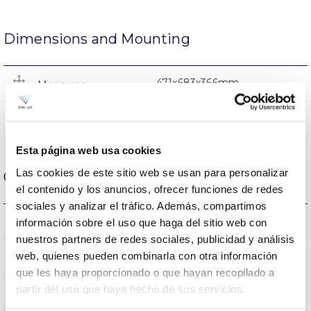
Dimensions and Mounting
471x683x366mm
Measures
No
Linkable
Esta página web usa cookies
Las cookies de este sitio web se usan para personalizar
Optical data
el contenido y los anuncios, ofrecer funciones de redes
sociales y analizar el tráfico. Además, compartimos
6.000K
información sobre el uso que haga del sitio web con
Colour temperature
nuestros partners de redes sociales, publicidad y análisis
web, quienes pueden combinarla con otra información
>90
CRI Colour rendering index
que les haya proporcionado o que hayan recopilado a
partir del uso que haya hecho de sus servicios.
S026I2P
Optical