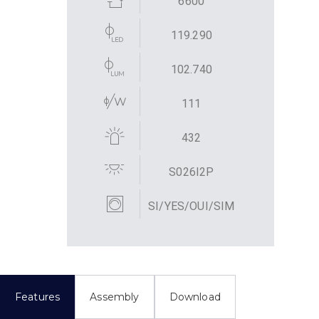
6600
119.290
102.740
111
432
S026I2P
SI/YES/OUI/SIM
Features
Assembly
Download