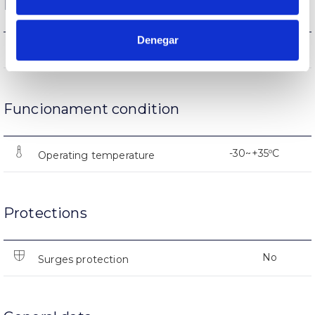
Life
Denegar
L90B10>154.000h
Lifetime
Funcionament condition
-30~+35ºC
Operating temperature
Protections
No
Surges protection