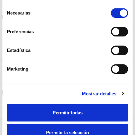
Selección
Necesarias
de
Housing and Finish
consentimiento
Preferencias
IP66
IP Tightness index
Estadística
9007
Body color
AL iap
Body
Marketing
Performance
Mostrar detalles
102.740lm
Flux (lm)
Permitir todas
Permitir la selección