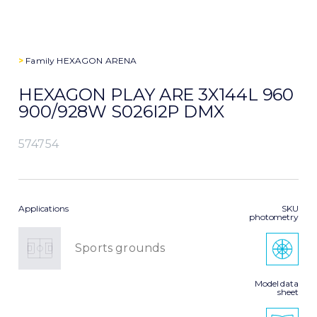
>
Family
HEXAGON ARENA
HEXAGON PLAY ARE 3X144L 960
900/928W S026I2P DMX
574754
Applications
SKU
photometry
Sports grounds
Model data
sheet