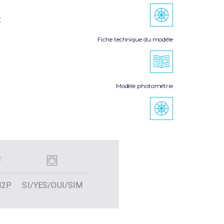
t
Fiche technique du modèle
Modèle photométrie
I2P
SI/YES/OUI/SIM