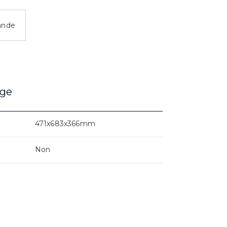
ande
age
471x683x366mm
Non