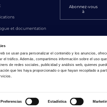
t
Abonnez-vous
à
ications
ogue et documentation
ts d'innovation
ies
 des plaintes
web se usan para personalizar el contenido y los anuncios, ofrec
ar el tráfico. Además, compartimos información sobre el uso que
cto - FR
tners de redes sociales, publicidad y análisis web, quienes pue
ación que les haya proporcionado o que hayan recopilado a parti
vicios.
Politique de confidentialité
|
Politique de cookies
Preferencias
Estadística
Marketi