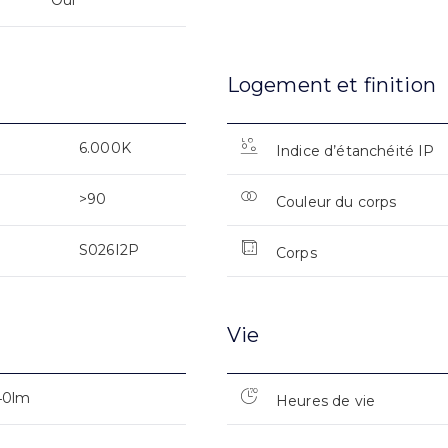
Oui
Logement et finition
6.000K
Indice d’étanchéité IP
>90
Couleur du corps
S026I2P
Corps
Vie
40lm
Heures de vie