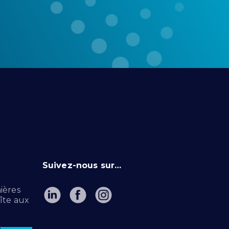
Suivez-nous sur…
ières
îte aux