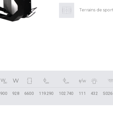
Terrains de spor
900
928
6600
119.290
102.740
111
432
S026