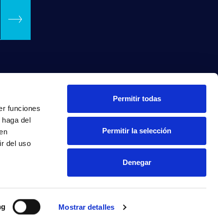
Permitir todas
er funciones
 haga del
Permitir la selección
den
r del uso
Denegar
INTRANET
ng
Mostrar detalles