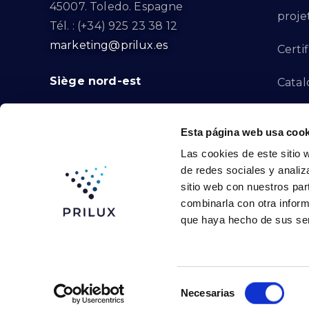
45007. Toledo. Espagne
proje
Tél. : (+34) 925 23 38 12
marketing@prilux.es
Certif
Siège nord-est
Catal
Proje
Calle Del Torrent Fondo, s/n
Esta página web usa cook
08791. Sant Llorenç d’Hortons.
Canal
Las cookies de este sitio 
Barcelone. Espagne
de redes sociales y analiz
Tél. : (+34) 93 719 23 29
Conta
sitio web con nuestros par
marketing@prilux.es
combinarla con otra inform
que haya hecho de sus ser
Prilux Lighting © 2024
Selección
Necesarias
de