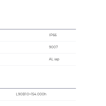
IP66
9007
AL iap
L90B10>154.000h