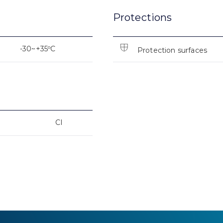
Protections
-30~+35ºC
Protection surfaces
CI