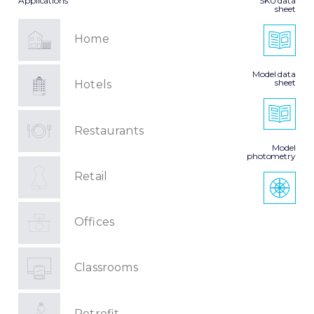
Applications
SKU data
sheet
Home
Model data
sheet
Hotels
Restaurants
Model
photometry
Retail
Offices
Classrooms
Retrofit