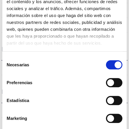
el contenido y los anuncios, ofrecer funciones de redes
sociales y analizar el tráfico. Además, compartimos
RGB
CRI Colour rendering index
información sobre el uso que haga del sitio web con
nuestros partners de redes sociales, publicidad y análisis
120
Opening angle
web, quienes pueden combinarla con otra información
que les haya proporcionado o que hayan recopilado a
partir del uso que haya hecho de sus servicios.
Housing and Finish
Selección
Necesarias
de
IP65
IP Tightness index
consentimiento
Preferencias
Performance
Estadística
-lm
Flux (lm)
Marketing