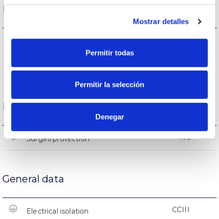
Life
Mostrar detalles
(L70B50>)50.000h
Lifetime
Permitir todas
(L70B50>)50.000h
Lifetime
Permitir la selección
Protections
Denegar
NO
Surges protection
General data
CCIII
Electrical isolation