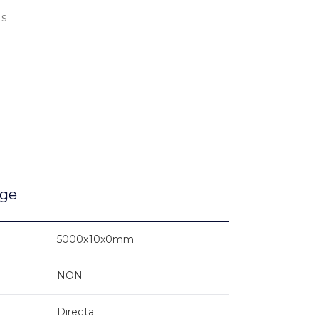
s
age
5000x10x0mm
NON
Directa