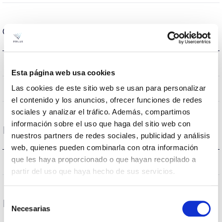
Optical data
4000K
Colour temperature
Esta página web usa cookies
80
Las cookies de este sitio web se usan para personalizar
CRI Colour rendering index
el contenido y los anuncios, ofrecer funciones de redes
sociales y analizar el tráfico. Además, compartimos
información sobre el uso que haga del sitio web con
Housing and Finish
nuestros partners de redes sociales, publicidad y análisis
web, quienes pueden combinarla con otra información
que les haya proporcionado o que hayan recopilado a
IP20
IP Tightness index
partir del uso que haya hecho de sus servicios.
Selección
Life
Necesarias
de