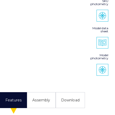
SKU
photometry
Model data
sheet
Model
photometry
Features
Assembly
Download