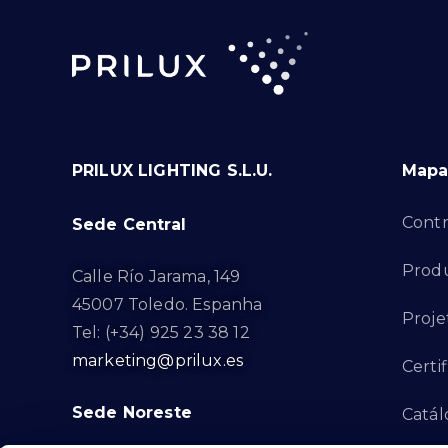
PRILUX LIGHTING S.L.U.
Mapa 
Contr
Sede Central
Produ
Calle Río Jarama, 149
45007 Toledo. Espanha
Proje
Tel: (+34) 925 23 38 12
marketing@prilux.es
Certi
Sede Noreste
Catál