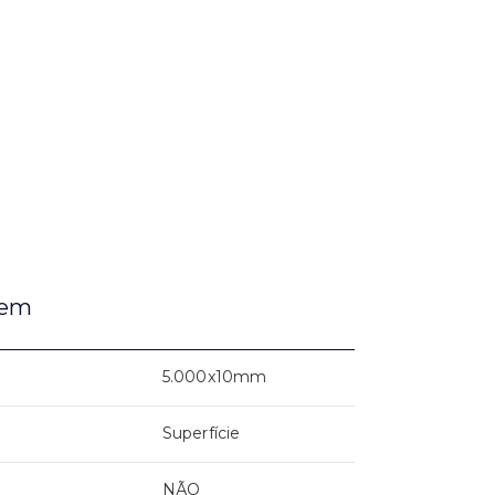
gem
5.000x10mm
Superfície
NÃO