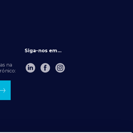
Siga-nos em…
as na
rónico: