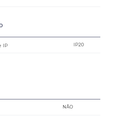
o
IP20
e IP
NÃO