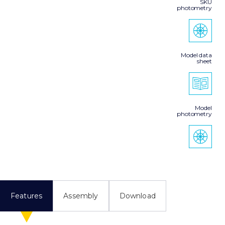
SKU
photometry
Model data
sheet
Model
photometry
Features
Assembly
Download