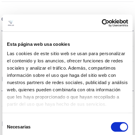
Optical data
6500K
Colour temperature
Esta página web usa cookies
90
Las cookies de este sitio web se usan para personalizar
CRI Colour rendering index
el contenido y los anuncios, ofrecer funciones de redes
sociales y analizar el tráfico. Además, compartimos
información sobre el uso que haga del sitio web con
Housing and Finish
nuestros partners de redes sociales, publicidad y análisis
web, quienes pueden combinarla con otra información
que les haya proporcionado o que hayan recopilado a
IP20
IP Tightness index
partir del uso que haya hecho de sus servicios.
Selección
Life
Necesarias
de