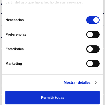
partir del uso que haya hecho de sus servicios.
Carcaça e Acabamento
Selección
IP20
Necesarias
Índice de estanqueidade IP
de
consentimiento
Preferencias
Vida
Estadística
(L70B50>)50.000h
Vida
Marketing
(L70B50>)50.000h
Vida
Mostrar detalles
Proteções
Permitir todas
NÃO
Proteção surtos