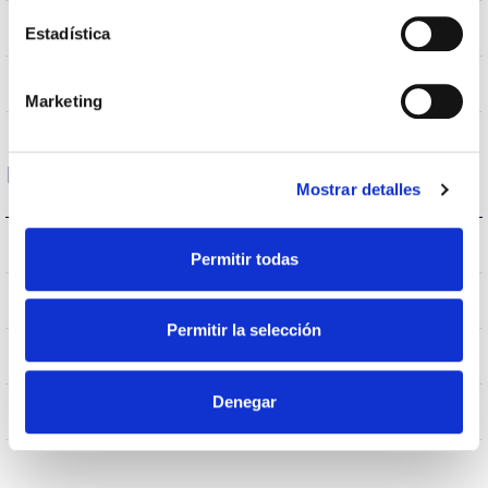
VA00L1P
Optical
Estadística
0,0%
Higher Hemispheric Flow
Marketing
Housing and Finish
Mostrar detalles
IK08
IK Impact resistance
Permitir todas
IP65
IP Tightness index
Permitir la selección
65
Current (A)
Denegar
AL
Body