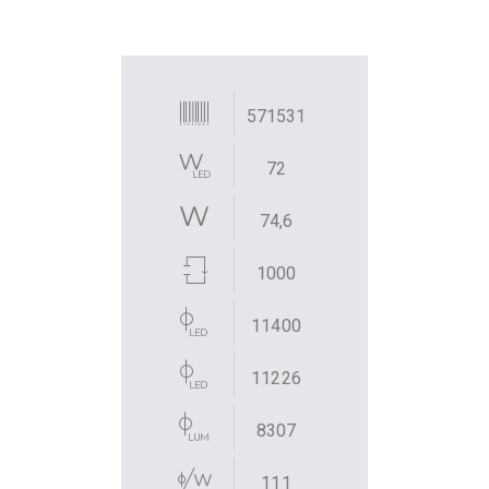
571531
72
74,6
1000
11400
11226
8307
111