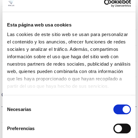
Wind
0,31m2
Resistance
Esta página web usa cookies
Las cookies de este sitio web se usan para personalizar
10Kg
Weight
el contenido y los anuncios, ofrecer funciones de redes
sociales y analizar el tráfico. Además, compartimos
855x445mm
Measures
información sobre el uso que haga del sitio web con
nuestros partners de redes sociales, publicidad y análisis
No
Linkable
web, quienes pueden combinarla con otra información
que les haya proporcionado o que hayan recopilado a
partir del uso que haya hecho de sus servicios.
Optical data
Selección
Necesarias
de
3.000K
Colour temperature
consentimiento
Preferencias
>70
CRI Colour rendering index