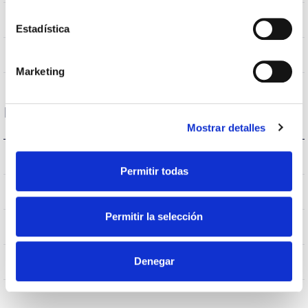
VA00L1P
Optique
Estadística
0,0%
Débit hémisphérique supérieur
Marketing
Logement et finition
Mostrar detalles
IK08
IK Protection contre des impacts
Permitir todas
IP65
Indice d’étanchéité IP
Permitir la selección
65
Intensité (A)
AL
Denegar
Corps