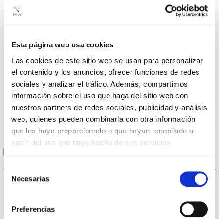
Baculo
Résistance au
0,31m2
vent
Esta página web usa cookies
Las cookies de este sitio web se usan para personalizar
10Kg
Poids
el contenido y los anuncios, ofrecer funciones de redes
sociales y analizar el tráfico. Además, compartimos
855x445mm
Dimensions
información sobre el uso que haga del sitio web con
nuestros partners de redes sociales, publicidad y análisis
Non
Empalmable
web, quienes pueden combinarla con otra información
que les haya proporcionado o que hayan recopilado a
partir del uso que haya hecho de sus servicios.
Données optiques
Selección
Necesarias
de
3.000K
Température de coleur
consentimiento
>70
CRI Indice de rendu des couleurs
Preferencias