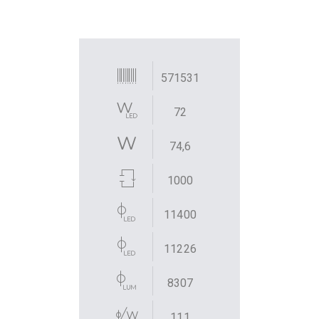
571531
72
74,6
1000
11400
11226
8307
111