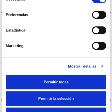
de
Housing and Finish
consentimiento
Preferencias
IK06
IK Impact resistance
Estadística
IP65
IP Tightness index
–
Current (A)
Marketing
7045
Body color
Mostrar detalles
Al
Body
Permitir todas
Performance
Permitir la selección
2743lm
Flux (lm)