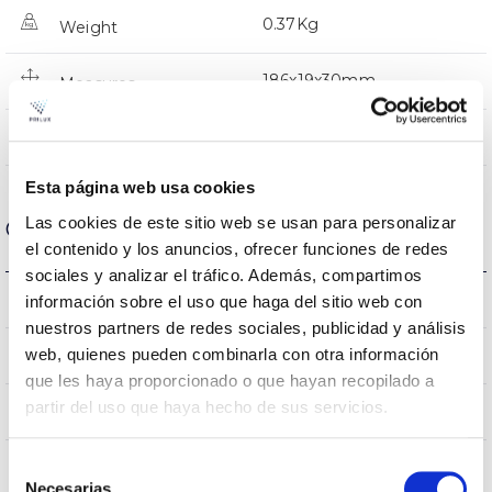
0.37Kg
Weight
186x19x30mm
Measures
NO
Linkable
Esta página web usa cookies
Las cookies de este sitio web se usan para personalizar
Optical data
el contenido y los anuncios, ofrecer funciones de redes
sociales y analizar el tráfico. Además, compartimos
5000K
información sobre el uso que haga del sitio web con
Colour temperature
nuestros partners de redes sociales, publicidad y análisis
web, quienes pueden combinarla con otra información
80
CRI Colour rendering index
que les haya proporcionado o que hayan recopilado a
partir del uso que haya hecho de sus servicios.
100
Opening angle
Selección
Necesarias