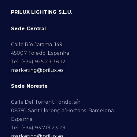
PRILUX LIGHTING S.L.U.
Sede Central
Calle Río Jarama, 149
45007 Toledo. Espanha
Tel: (+34) 925 23 38 12
marketing@prilux.es
Sede Noreste
Calle Del Torrent Fondo, s/n
08791. Sant Llorenç d’Hortons. Barcelona.
Espanha
Tel: (+34) 93 719 23 29
marketing@prilux.es