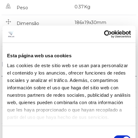
0.37Kg
Peso
186x19x30mm
Dimensão
NÃO
Junção
Esta página web usa cookies
Dados ópticos
Las cookies de este sitio web se usan para personalizar
el contenido y los anuncios, ofrecer funciones de redes
sociales y analizar el tráfico. Además, compartimos
5000K
Temperatura de cor
información sobre el uso que haga del sitio web con
nuestros partners de redes sociales, publicidad y análisis
80
CRI Índice de repr. cromática
web, quienes pueden combinarla con otra información
que les haya proporcionado o que hayan recopilado a
100
Angulo de abertura
partir del uso que haya hecho de sus servicios.
Selección