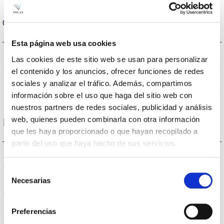
Optical data
Esta página web usa cookies
5000K
Colour temperature
Las cookies de este sitio web se usan para personalizar
el contenido y los anuncios, ofrecer funciones de redes
80
CRI Colour rendering index
sociales y analizar el tráfico. Además, compartimos
información sobre el uso que haga del sitio web con
nuestros partners de redes sociales, publicidad y análisis
web, quienes pueden combinarla con otra información
Housing and Finish
que les haya proporcionado o que hayan recopilado a
partir del uso que haya hecho de sus servicios.
IP20
IP Tightness index
Selección
IP40
Necesarias
Current (A)
de
consentimiento
PC
Body
Preferencias