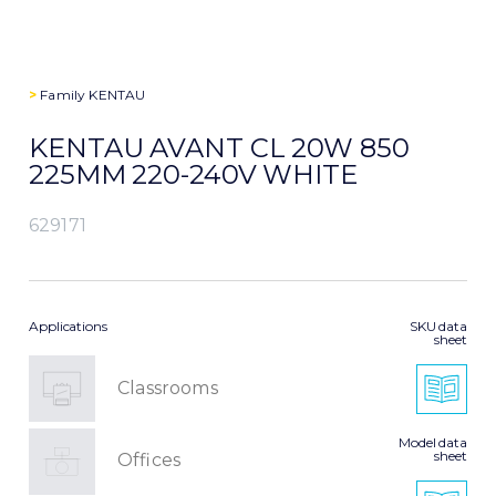
>
Family
KENTAU
KENTAU AVANT CL 20W 850
225MM 220-240V WHITE
629171
Applications
SKU data
sheet
Classrooms
Model data
sheet
Offices