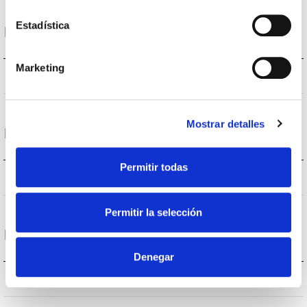
Estadística
Performance
Marketing
2550lm
Flux (lm)
Mostrar detalles
Life
Permitir todas
(L70B50>)50.000h
Lifetime
Permitir la selección
Funcionament condition
Denegar
40
Operating temperature