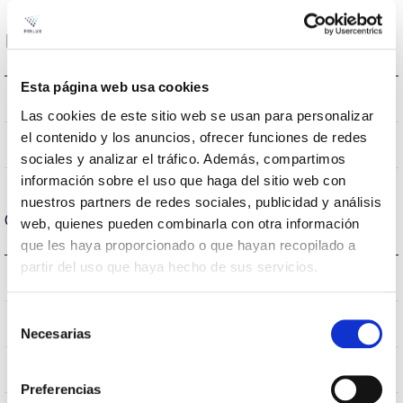
Dados ópticos
Esta página web usa cookies
5000K
Temperatura de cor
Las cookies de este sitio web se usan para personalizar
el contenido y los anuncios, ofrecer funciones de redes
80
CRI Índice de repr. cromática
sociales y analizar el tráfico. Además, compartimos
información sobre el uso que haga del sitio web con
nuestros partners de redes sociales, publicidad y análisis
Carcaça e Acabamento
web, quienes pueden combinarla con otra información
que les haya proporcionado o que hayan recopilado a
partir del uso que haya hecho de sus servicios.
IP20
Índice de estanqueidade IP
Selección
IP40
Intensidade (A)
Necesarias
de
consentimiento
PC
Corpo
Preferencias