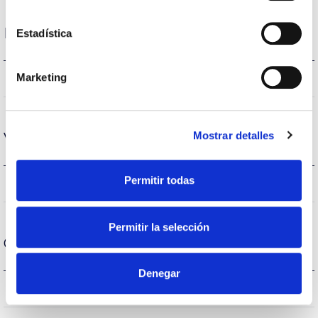
Desempenho
Estadística
Marketing
2550lm
Fluxo (lm)
Mostrar detalles
Vida
Permitir todas
(L70B50>)50.000h
Vida
Permitir la selección
Condição de funcionamento
Denegar
40
Temperatura de trabalho