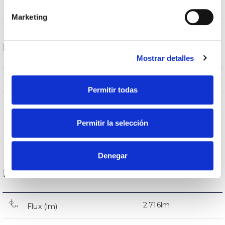
8,5%
Higher Hemispheric Flow
Marketing
Housing and Finish
Mostrar detalles
IK09
IK Impact resistance
Permitir todas
9007
Body color
Permitir la selección
AL iap
Body
Denegar
Performance
2.716lm
Flux (lm)