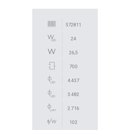
572811
24
26,5
700
4.437
3.482
2.716
102