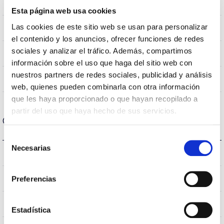
0,151m2
Wind Resistance
Esta página web usa cookies
Las cookies de este sitio web se usan para personalizar
9.5Kg
Weight
el contenido y los anuncios, ofrecer funciones de redes
sociales y analizar el tráfico. Además, compartimos
Ø600x435mm
Measures
información sobre el uso que haga del sitio web con
nuestros partners de redes sociales, publicidad y análisis
No
Linkable
web, quienes pueden combinarla con otra información
que les haya proporcionado o que hayan recopilado a
partir del uso que haya hecho de sus servicios.
Optical data
Selección
Necesarias
de
4.000K
Colour temperature
consentimiento
>70
Preferencias
CRI Colour rendering index
S150L1M
Optical
Estadística