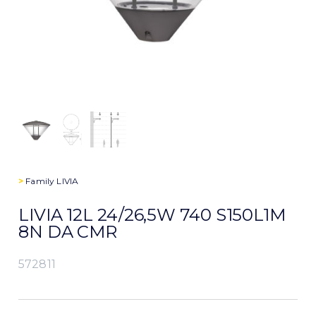
>
Family
LIVIA
LIVIA 12L 24/26,5W 740 S150L1M
8N DA CMR
572811