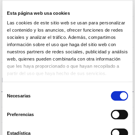
0,151m2
Résistance au vent
Esta página web usa cookies
Las cookies de este sitio web se usan para personalizar
9.5Kg
Poids
el contenido y los anuncios, ofrecer funciones de redes
sociales y analizar el tráfico. Además, compartimos
Ø600x435mm
Dimensions
información sobre el uso que haga del sitio web con
nuestros partners de redes sociales, publicidad y análisis
Non
Empalmable
web, quienes pueden combinarla con otra información
que les haya proporcionado o que hayan recopilado a
partir del uso que haya hecho de sus servicios.
Données optiques
Selección
Necesarias
de
4.000K
Température de coleur
consentimiento
>70
Preferencias
CRI Indice de rendu des couleurs
S150L1M
Optique
Estadística