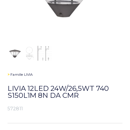
>
Famille
LIVIA
LIVIA 12LED 24W/26,5WT 740
S150L1M 8N DA CMR
572811