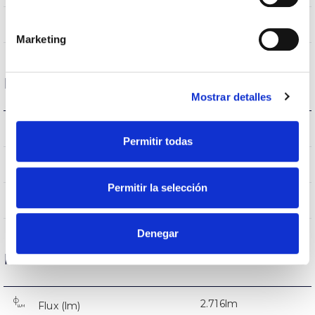
8,5%
Débit hémisphérique supérieur
Marketing
Logement et finition
Mostrar detalles
IK09
IK Protection contre des impacts
Permitir todas
9007
Couleur du corps
Permitir la selección
AL iap
Corps
Denegar
Performance
2.716lm
Flux (lm)