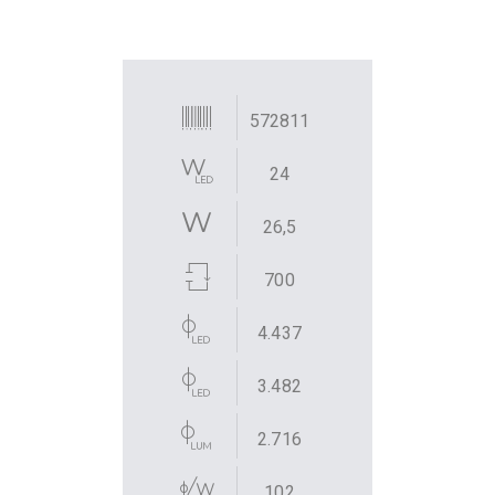
572811
24
26,5
700
4.437
3.482
2.716
102