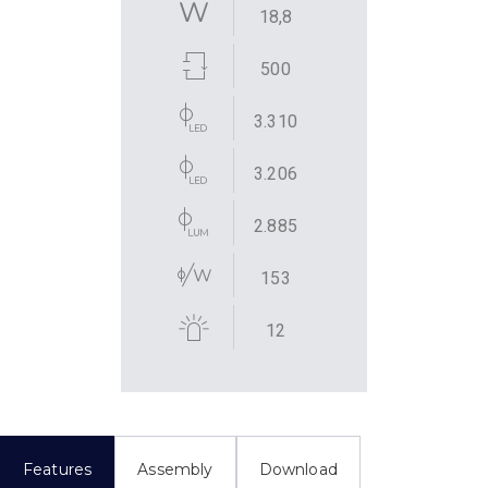
18,8
500
3.310
3.206
2.885
153
12
Features
Assembly
Download