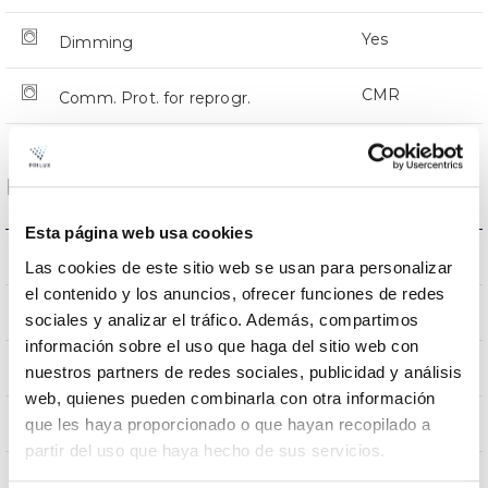
Yes
Dimming
CMR
Comm. Prot. for reprogr.
Dimensions and Mounting
Esta página web usa cookies
Crosier Mount
Mounting
Las cookies de este sitio web se usan para personalizar
el contenido y los anuncios, ofrecer funciones de redes
0,231m2
Wind Resistance
sociales y analizar el tráfico. Además, compartimos
información sobre el uso que haga del sitio web con
9Kg
Weight
nuestros partners de redes sociales, publicidad y análisis
web, quienes pueden combinarla con otra información
620x295x145mm
que les haya proporcionado o que hayan recopilado a
Measures
partir del uso que haya hecho de sus servicios.
Crosier Mount
Mounting position