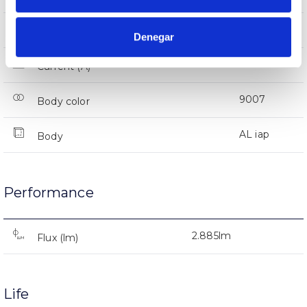
IP66
IP Tightness index
Denegar
66
Current (A)
9007
Body color
AL iap
Body
Performance
2.885lm
Flux (lm)
Life