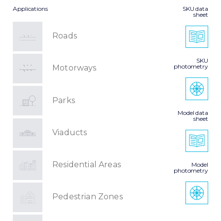
Applications
SKU data
sheet
Roads
SKU
photometry
Motorways
Parks
Model data
sheet
Viaducts
Residential Areas
Model
photometry
Pedestrian Zones