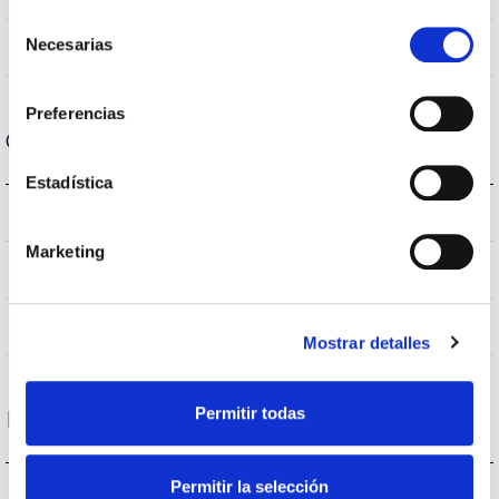
Selección
Necesarias
No
de
Linkable
consentimiento
Preferencias
Optical data
Estadística
4.000K
Colour temperature
Marketing
>70
CRI Colour rendering index
VA00K0M
Optical
Mostrar detalles
Permitir todas
Housing and Finish
Permitir la selección
IK09
IK Impact resistance