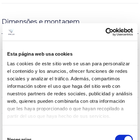
Dimensões e montagem
Monte Crúzio
Assembly
Esta página web usa cookies
0,231m2
Resistência ao vento
Las cookies de este sitio web se usan para personalizar
el contenido y los anuncios, ofrecer funciones de redes
9Kg
Peso
sociales y analizar el tráfico. Además, compartimos
información sobre el uso que haga del sitio web con
620x295x145mm
Dimensão
nuestros partners de redes sociales, publicidad y análisis
web, quienes pueden combinarla con otra información
Monte Crúzio
Posição de montagem
que les haya proporcionado o que hayan recopilado a
partir del uso que haya hecho de sus servicios.
NÃO
Junção
Selección
Necesarias