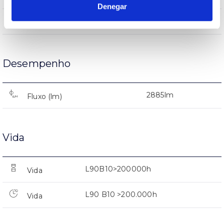
Denegar
AL iap
Corpo
Desempenho
2885lm
Fluxo (lm)
Vida
L90B10>200000h
Vida
L90 B10 >200.000h
Vida