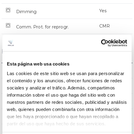
Yes
Dimming
CMR
Comm. Prot. for reprogr.
Dimensions and Mounting
Esta página web usa cookies
Crosier Mount
Mounting
Las cookies de este sitio web se usan para personalizar
el contenido y los anuncios, ofrecer funciones de redes
0,231m2
Wind Resistance
sociales y analizar el tráfico. Además, compartimos
información sobre el uso que haga del sitio web con
9Kg
Weight
nuestros partners de redes sociales, publicidad y análisis
web, quienes pueden combinarla con otra información
620x295x145mm
que les haya proporcionado o que hayan recopilado a
Measures
partir del uso que haya hecho de sus servicios.
Crosier Mount
Mounting position