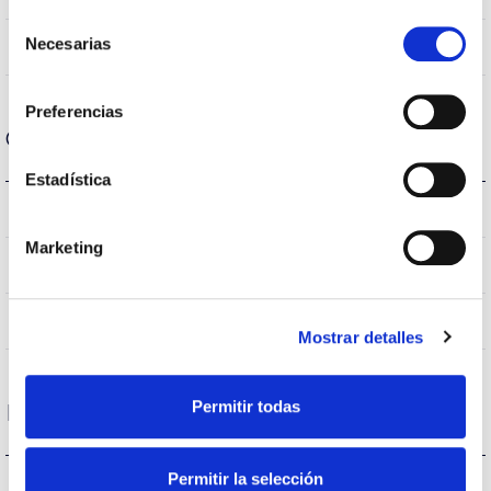
Selección
Necesarias
No
de
Linkable
consentimiento
Preferencias
Optical data
Estadística
3.000K
Colour temperature
Marketing
>70
CRI Colour rendering index
VA00K0M
Optical
Mostrar detalles
Permitir todas
Housing and Finish
Permitir la selección
IK09
IK Impact resistance