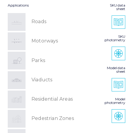
Applications
SKU data
sheet
Roads
SKU
photometry
Motorways
Parks
Model data
sheet
Viaducts
Residential Areas
Model
photometry
Pedestrian Zones