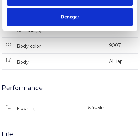
IP66
IP Tightness index
Denegar
66
Current (A)
9007
Body color
AL iap
Body
Performance
5.405lm
Flux (lm)
Life