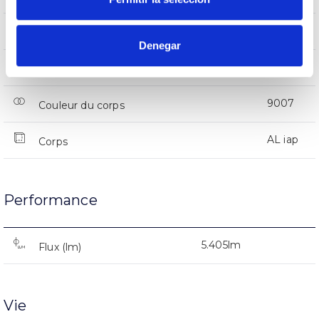
IP66
Indice d’étanchéité IP
Denegar
66
Intensité (A)
9007
Couleur du corps
AL iap
Corps
Performance
5.405lm
Flux (lm)
Vie