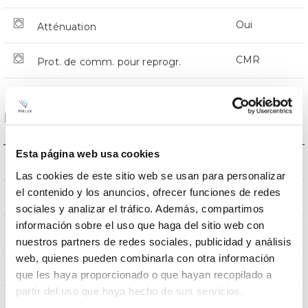
Oui
Atténuation
CMR
Prot. de comm. pour reprogr.
Dimensions et montage
Esta página web usa cookies
Monture en crosse
L’assemblée
Las cookies de este sitio web se usan para personalizar
el contenido y los anuncios, ofrecer funciones de redes
0,231m2
Résistance au vent
sociales y analizar el tráfico. Además, compartimos
información sobre el uso que haga del sitio web con
9Kg
Poids
nuestros partners de redes sociales, publicidad y análisis
web, quienes pueden combinarla con otra información
620x295x145mm
Dimensions
que les haya proporcionado o que hayan recopilado a
partir del uso que haya hecho de sus servicios.
Monture en crosse
Position de montage