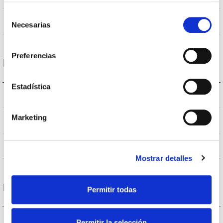
Selección
Non
Empalmable
Necesarias
de
consentimiento
Preferencias
Données optiques
Estadística
3.000K
Température de coleur
Marketing
>70
CRI Indice de rendu des couleurs
VA00K0M
Optique
Mostrar detalles
Logement et finition
Permitir todas
IK09
IK Protection contre des impacts
Permitir la selección