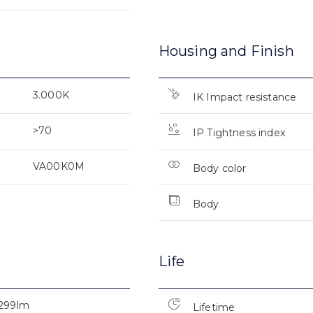
Housing and Finish
3.000K
IK Impact resistance
>70
IP Tightness index
VA00K0M
Body color
Body
Life
299lm
Lifetime