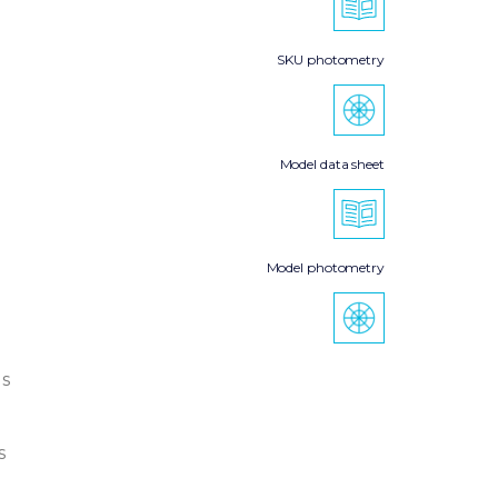
SKU photometry
Model data sheet
Model photometry
s
s