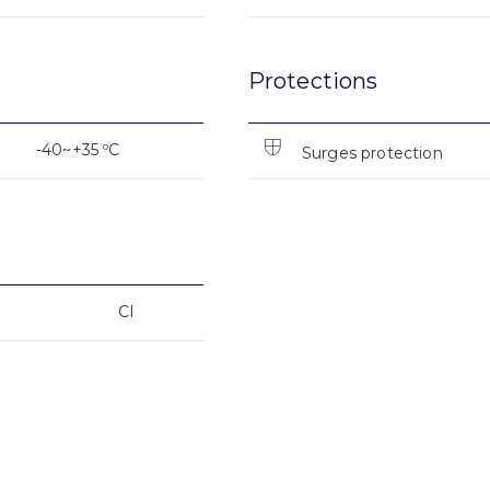
Protections
-40~+35 ºC
Surges protection
CI