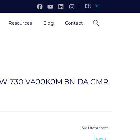
EN
Resources
Blog
Contact
,6W 730 VA00K0M 8N DA CMR
SKU data sheet