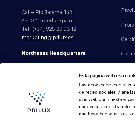
Prod
Calle Río Jarama, 149
45007. Toledo. Spain
Proje
Tel.: (+34) 925 23 38 12
marketing@prilux.es
Certif
Northeast Headquarters
Cata
Innov
Calle Del Torrent Fondo, s/n
Esta página web usa cook
08791. Sant Llorenç d’Hortons.
Compl
Las cookies de este sitio 
Barcelona. Spain
de redes sociales y analiz
Tel.: (+34) 93 719 23 29
Cont
sitio web con nuestros par
marketing@prilux.es
combinarla con otra inform
que haya hecho de sus ser
Prilux Lighting © 2024