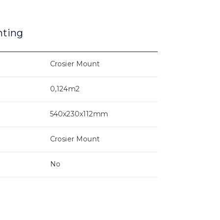
nting
Crosier Mount
0,124m2
540x230x112mm
Crosier Mount
No