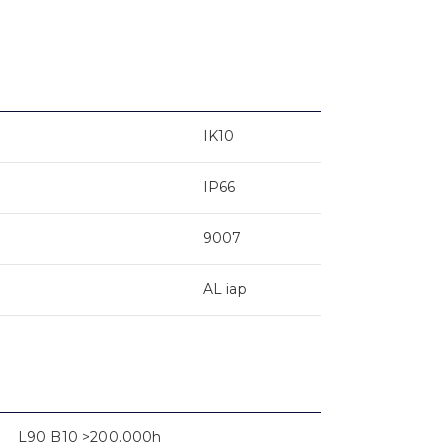
IK10
IP66
9007
AL iap
L90 B10 >200.000h