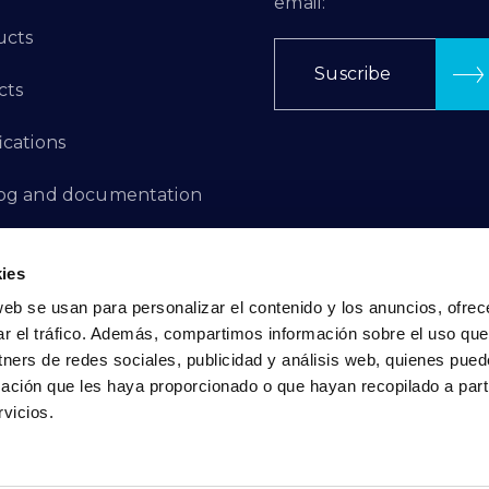
email:
ucts
Suscribe
cts
ications
log and documentation
ation Projects
ies
aints Channel
web se usan para personalizar el contenido y los anuncios, ofrec
ar el tráfico. Además, compartimos información sobre el uso que
act
tners de redes sociales, publicidad y análisis web, quienes pue
ación que les haya proporcionado o que hayan recopilado a parti
vicios.
Privacy Policy
|
Cookie Policy