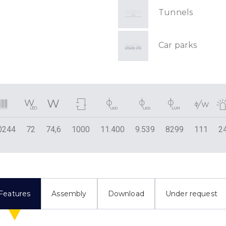
Tunnels
Car parks
0244
72
74,6
1000
11.400
9.539
8299
111
2
Features
Assembly
Download
Under request