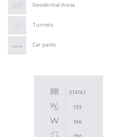
Residential Areas
Tunnels
Car parks
574167
155
166
700