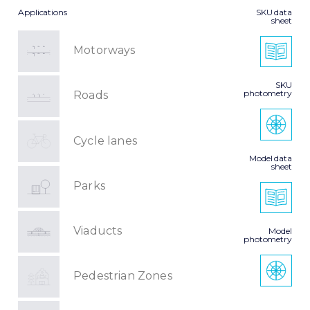
Applications
SKU data
sheet
Motorways
SKU
photometry
Roads
Cycle lanes
Model data
sheet
Parks
Viaducts
Model
photometry
Pedestrian Zones