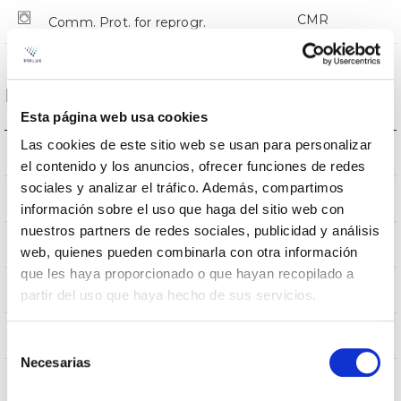
CMR
Comm. Prot. for reprogr.
Dimensions and Mounting
Esta página web usa cookies
Las cookies de este sitio web se usan para personalizar
Crosier Mount
Mounting
el contenido y los anuncios, ofrecer funciones de redes
sociales y analizar el tráfico. Además, compartimos
0,252m2
Wind Resistance
información sobre el uso que haga del sitio web con
nuestros partners de redes sociales, publicidad y análisis
750x336x114mm
Measures
web, quienes pueden combinarla con otra información
que les haya proporcionado o que hayan recopilado a
Crosier Mount
Mounting position
partir del uso que haya hecho de sus servicios.
No
Linkable
Selección
Necesarias
de
consentimiento