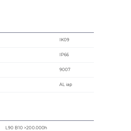
IK09
IP66
9007
AL iap
L90 B10 >200.000h