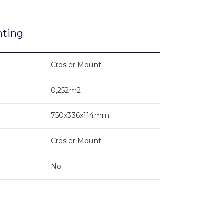
nting
Crosier Mount
0,252m2
750x336x114mm
Crosier Mount
No