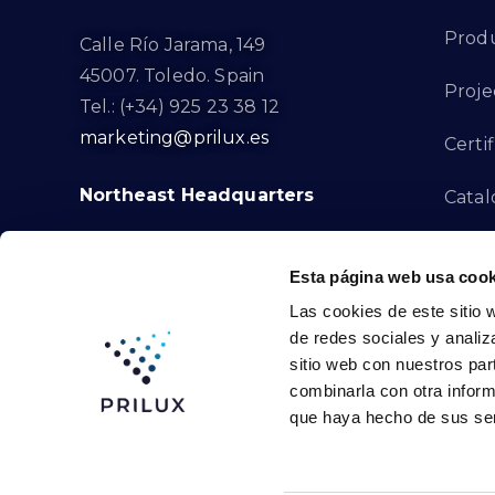
Prod
Calle Río Jarama, 149
45007. Toledo. Spain
Proje
Tel.: (+34) 925 23 38 12
marketing@prilux.es
Certif
Northeast Headquarters
Cata
Innov
Calle Del Torrent Fondo, s/n
Esta página web usa cook
08791. Sant Llorenç d’Hortons.
Compl
Las cookies de este sitio 
Barcelona. Spain
de redes sociales y analiz
Tel.: (+34) 93 719 23 29
Cont
sitio web con nuestros par
marketing@prilux.es
combinarla con otra inform
que haya hecho de sus ser
Prilux Lighting © 2024