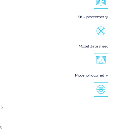
SKU photometry
Model data sheet
Model photometry
s
s