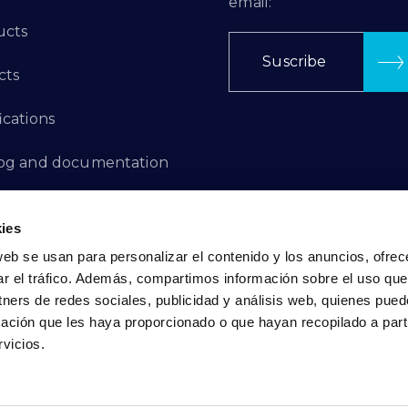
email:
ucts
Suscribe
cts
ications
log and documentation
ation Projects
ies
aints Channel
web se usan para personalizar el contenido y los anuncios, ofrec
ar el tráfico. Además, compartimos información sobre el uso que
act
tners de redes sociales, publicidad y análisis web, quienes pue
ación que les haya proporcionado o que hayan recopilado a parti
vicios.
Privacy Policy
|
Cookie Policy