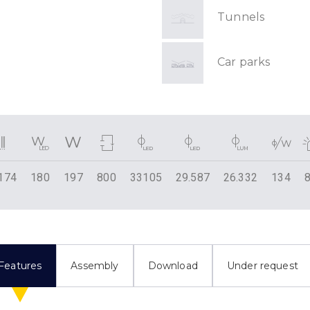
Tunnels
Car parks
174
180
197
800
33105
29.587
26.332
134
Features
Assembly
Download
Under request