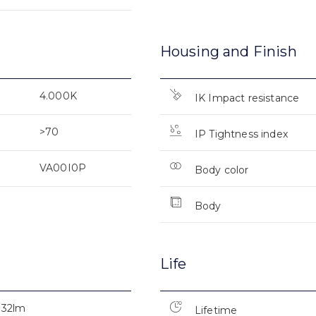
Housing and Finish
4.000K
IK Impact resistance
>70
IP Tightness index
VA00I0P
Body color
Body
Life
332lm
Lifetime