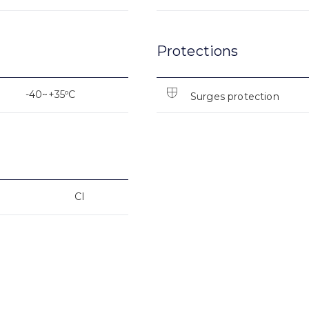
Protections
-40~+35ºC
Surges protection
CI