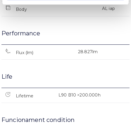
AL iap
Body
Performance
28.827lm
Flux (lm)
Life
L90 B10 >200.000h
Lifetime
Funcionament condition