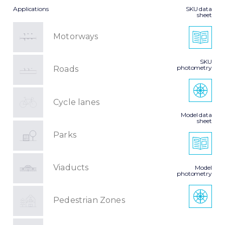
Applications
SKU data
sheet
Motorways
SKU
photometry
Roads
Cycle lanes
Model data
sheet
Parks
Viaducts
Model
photometry
Pedestrian Zones