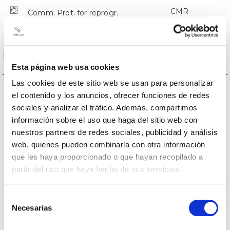
CMR
Comm. Prot. for reprogr.
Dimensions and Mounting
Esta página web usa cookies
Las cookies de este sitio web se usan para personalizar
Crosier Mount
Mounting
el contenido y los anuncios, ofrecer funciones de redes
sociales y analizar el tráfico. Además, compartimos
0,252m2
Wind Resistance
información sobre el uso que haga del sitio web con
nuestros partners de redes sociales, publicidad y análisis
750x336x114mm
Measures
web, quienes pueden combinarla con otra información
que les haya proporcionado o que hayan recopilado a
Crosier Mount
Mounting position
partir del uso que haya hecho de sus servicios.
No
Linkable
Selección
Necesarias
de
consentimiento