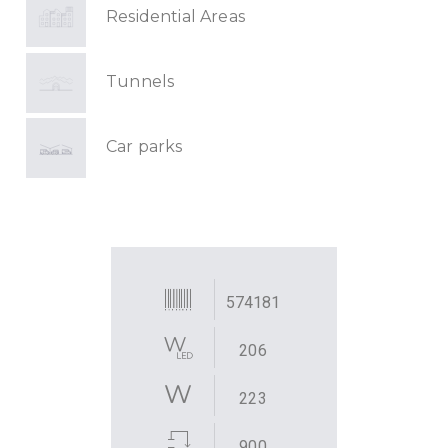
Residential Areas
Tunnels
Car parks
574181
206
223
900