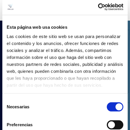
Esta página web usa cookies
.LDT
Las cookies de este sitio web se usan para personalizar
el contenido y los anuncios, ofrecer funciones de redes
Vos projets d'éclairage
sociales y analizar el tráfico. Además, compartimos
avec Prilux
información sobre el uso que haga del sitio web con
nuestros partners de redes sociales, publicidad y análisis
web, quienes pueden combinarla con otra información
Grâce à notre large gamme de produits, vous
pourrez réaliser tout type de projet d'éclairage.
que les haya proporcionado o que hayan recopilado a
Téléchargez notre catalogue complet au format
partir del uso que haya hecho de sus servicios.
LDT.
Selección
Necesarias
de
consentimiento
TÉLÉCHARGER
Preferencias