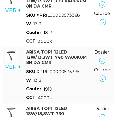
12W/13,3WT 730 VA00K0M
8N DA CMR
VER +
Courbe
SKU
XPRIL00000573368
W
13,3
Couler
1817
CCT
3000k
ARISA TOP1 12LED
Dossier
12W/13,3WT 740 VA00K0M
8N DA CMR
VER +
Courbe
SKU
XPRIL00000573375
W
13,3
Couler
1910
CCT
4000k
ARISA TOP1 12LED
Dossier
18W/18,8WT 730