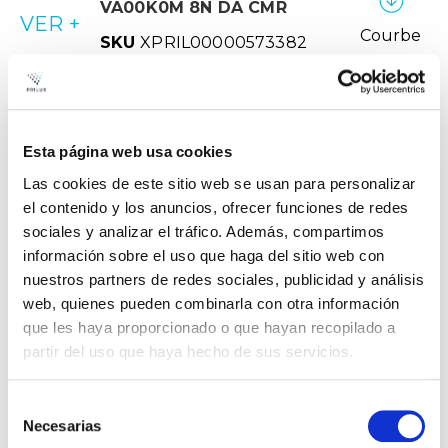
VA00K0M 8N DA CMR
VER +
Courbe
SKU
XPRIL00000573382
W
18,8
Couler
2504
CCT
3000k
Esta página web usa cookies
ARISA TOP1 12LED
Dossier
Las cookies de este sitio web se usan para personalizar
18W/18,8WT 740
el contenido y los anuncios, ofrecer funciones de redes
VA00K0M 8N DA CMR
sociales y analizar el tráfico. Además, compartimos
VER +
Courbe
información sobre el uso que haga del sitio web con
SKU
XPRIL00000573399
nuestros partners de redes sociales, publicidad y análisis
W
18,8
web, quienes pueden combinarla con otra información
Couler
2632
que les haya proporcionado o que hayan recopilado a
partir del uso que haya hecho de sus servicios.
CCT
4000k
ARISA TOP1 12LED
Dossier
Selección
24W/26,5WT 730
Necesarias
de
VA00K0M 8N DA CMR