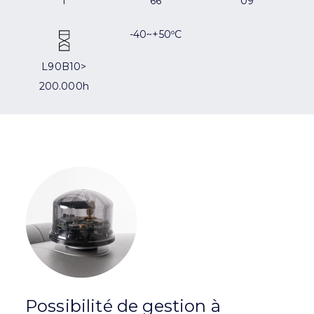
I
66
09
-40~+50ºC
L90B10>
200.000h
Possibilité de gestion à