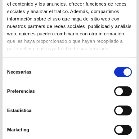
W
10
el contenido y los anuncios, ofrecer funciones de redes
-
sociales y analizar el tráfico. Además, compartimos
Couler
1.018
información sobre el uso que haga del sitio web con
CCT
5.000K
nuestros partners de redes sociales, publicidad y análisis
web, quienes pueden combinarla con otra información
ENERGY TECH 20W 750
Dossier
que les haya proporcionado o que hayan recopilado a
IP65 SENSOR GRIS 7010
partir del uso que haya hecho de sus servicios.
VER +
SKU
PPRIL00000458986
Courbe
W
20
-
Selección
Necesarias
de
Couler
2.124
consentimiento
CCT
5.000K
Preferencias
ENERGY TECH 40W 750
Dossier
IP65 SENSOR GRIS 7010
Estadística
VER +
SKU
PPRIL00000458993
Courbe
W
40
-
Marketing
Couler
4.049