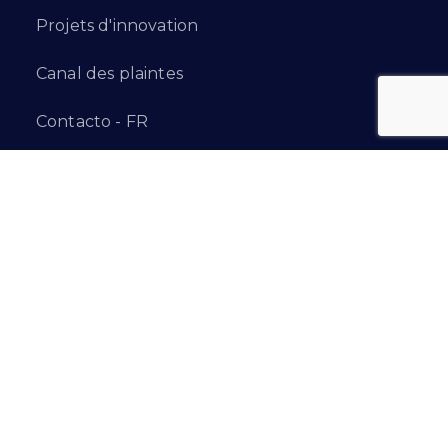
Projets d'innovation
Canal des plaintes
Contacto - FR
Newsletter
Recevez toutes les dernières nouvelles
dans votre boîte aux lettres électronique :
Abonnez-vous à
Suivez-nous sur…