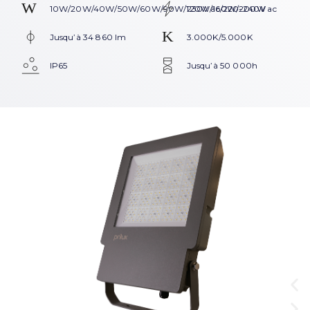
10W/20W/40W/50W/60W/90W/120W/160W/200W
230V ac/220-240V ac
Jusqu’à 34 860 lm
3.000K/5.000K
IP65
Jusqu’à 50 000h