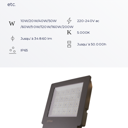
etc.
10W/20W/40W/50W
220-240V ac
/60W/90W/120W/160W/200W
5.000K
Jusqu’à 34 860 lm
Jusqu’à 50.000h
IP65