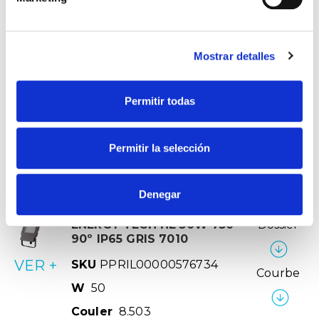
W
200
Couler
34.017
CCT
3.000K
Mostrar detalles
ENERGY TECH HE 33W 750
Dossier
90º IP65 GRIS 7010
Permitir todas
VER +
SKU
PPRIL00000576710
Courbe
W
Permitir la selección
33
Couler
5.134
Denegar
CCT
5.000K
ENERGY TECH HE 50W 750
Dossier
90º IP65 GRIS 7010
VER +
SKU
PPRIL00000576734
Courbe
W
50
Couler
8.503