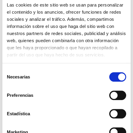
Las cookies de este sitio web se usan para personalizar
VER +
SKU
PPRIL00000576697
el contenido y los anuncios, ofrecer funciones de redes
Courbe
sociales y analizar el tráfico. Además, compartimos
W
13,5
información sobre el uso que haga del sitio web con
Couler
2.126
nuestros partners de redes sociales, publicidad y análisis
CCT
5.000K
web, quienes pueden combinarla con otra información
que les haya proporcionado o que hayan recopilado a
ENERGY TECH HE 160W
Dossier
partir del uso que haya hecho de sus servicios.
730 90º IP65 GRIS 7010
VER +
SKU
PPRIL00000576765
Selección
Courbe
Necesarias
de
W
160
consentimiento
Couler
26.588
Preferencias
CCT
3.000K
ENERGY TECH HE 200W
Dossier
Estadística
730 90º IP65 GRIS 7010
VER +
SKU
PPRIL00000576789
Courbe
Marketing