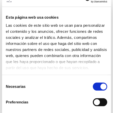
Couler
796
CCT
4.000K
Esta página web usa cookies
HADAR 6W 840 IP65
Dossier
Las cookies de este sitio web se usan para personalizar
RAL 9016
el contenido y los anuncios, ofrecer funciones de redes
VER +
SKU
PPRIL00000590716
sociales y analizar el tráfico. Además, compartimos
Courbe
información sobre el uso que haga del sitio web con
W
6
nuestros partners de redes sociales, publicidad y análisis
Couler
748
web, quienes pueden combinarla con otra información
que les haya proporcionado o que hayan recopilado a
CCT
3.000K
partir del uso que haya hecho de sus servicios.
HADAR 6W 840 IP65
Dossier
RAL 9016
Selección
VER +
SKU
PPRIL00000590723
Necesarias
de
Courbe
consentimiento
W
6
Preferencias
Couler
796
CCT
4.000K