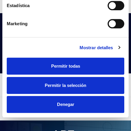
Estadística
Marketing
Vous ne trouvez pas ce que vous
cherchez?
Essayez notre recherche avancée
Mostrar detalles
Rechercher des produits
Permitir todas
Permitir la selección
Denegar