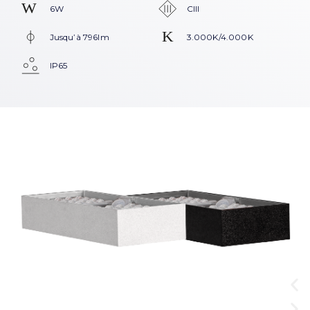
6W
CIII
Jusqu’à 796lm
3.000K/4.000K
IP65