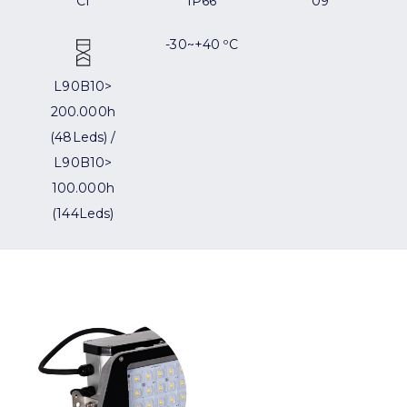
CI
IP66
09
-30~+40 ºC
L90B10>
200.000h
(48Leds) /
L90B10>
100.000h
(144Leds)