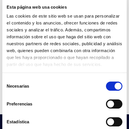
Esta página web usa cookies
Las cookies de este sitio web se usan para personalizar
el contenido y los anuncios, ofrecer funciones de redes
sociales y analizar el tráfico. Además, compartimos
Produit
información sobre el uso que haga del sitio web con
nuestros partners de redes sociales, publicidad y análisis
HEXAGON ZENIT 1X48LED
Dossier
web, quienes pueden combinarla con otra información
144W/147WT 740 PEX0P
que les haya proporcionado o que hayan recopilado a
DALI
VER +
partir del uso que haya hecho de sus servicios.
Courbe
SKU
XPRIL00000468268
Selección
W
150
Necesarias
de
Couler
17.403
consentimiento
CCT
4.000K
Preferencias
Estadística
Vous ne trouvez pas ce que vous